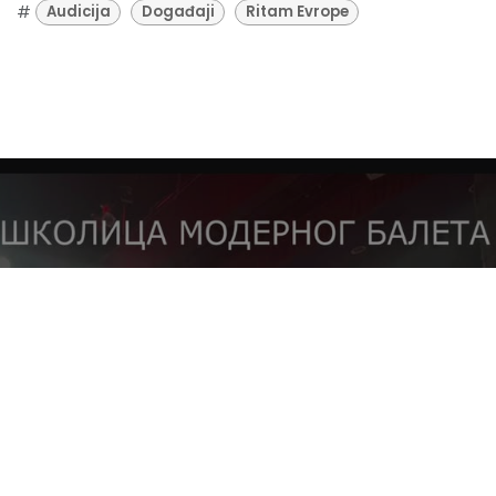
#
Audicija
Događaji
Ritam Evrope
Najava škole
modernog baleta