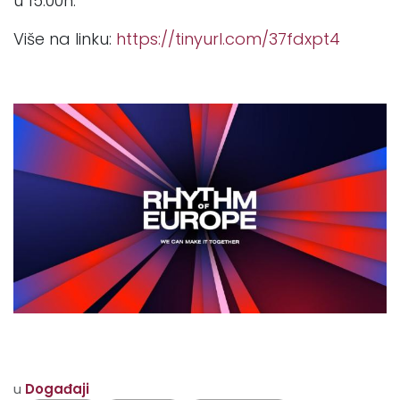
u 15:00h.
Više na linku:
https://tinyurl.com/37fdxpt4
u
Događaji