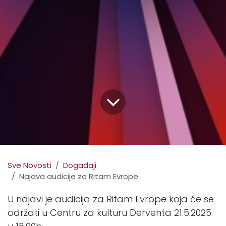
Sve Novosti
Događaji
Najava audicije za Ritam Evrope
U najavi je audicija za Ritam Evrope koja će se
održati u Centru za kulturu Derventa 21.5.2025.