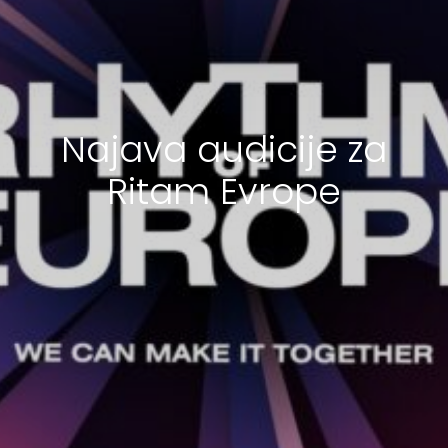
Najava audicije za
Ritam Evrope