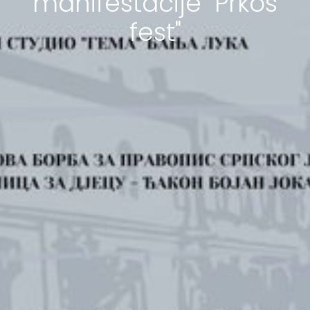
manifestacije "Prkos
fest"