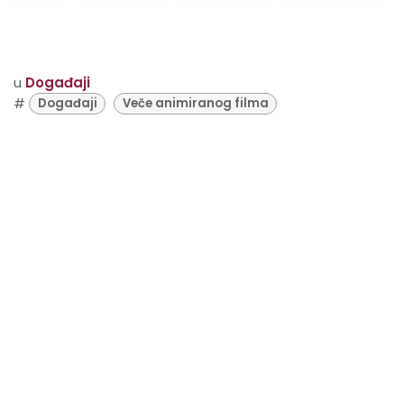
u
Događaji
#
Događaji
Veče animiranog filma