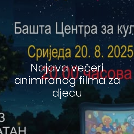
Najava večeri
animiranog filma za
djecu