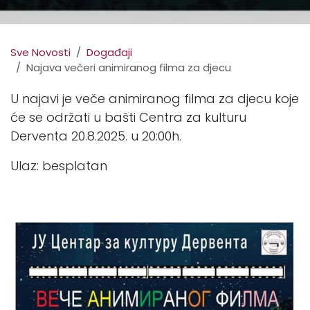
Sve Novosti
Događaji
Najava večeri animiranog filma za djecu
U najavi je veče animiranog filma za djecu koje
će se održati u bašti Centra za kulturu
Derventa 20.8.2025. u 20:00h.
Ulaz: besplatan