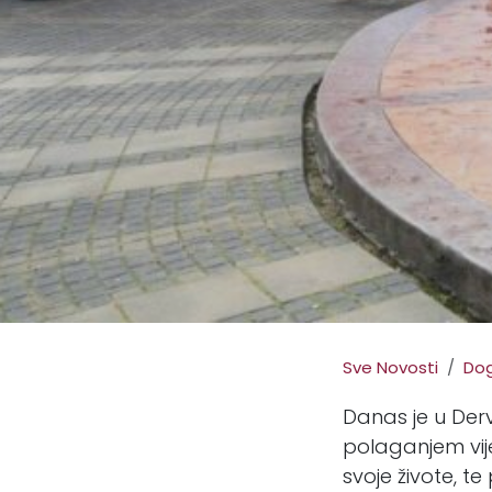
Sve Novosti
Dog
Danas je u Derv
polaganjem vije
svoje živote, t