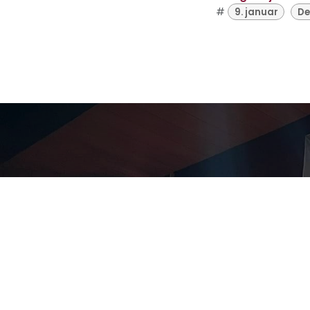
#
9. januar
De
Učeni
novogodi