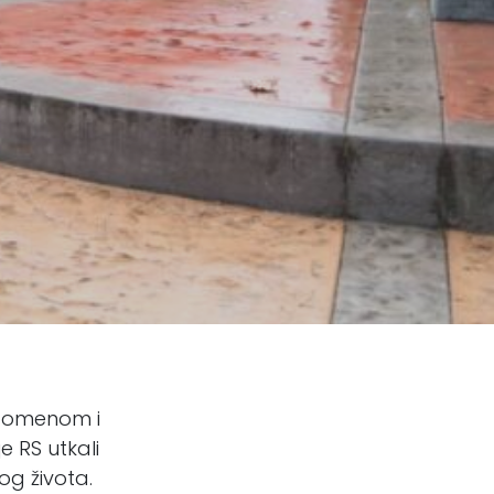
o pomenom i
e RS utkali
og života.