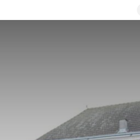
a
Kontaktirajte nas
Javne nabavke