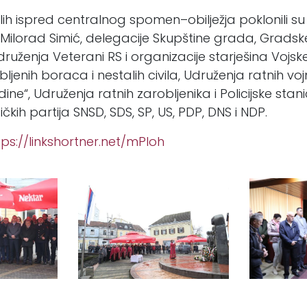
ih ispred centralnog spomen–obilježja poklonili su
Milorad Simić, delegacije Skupštine grada, Grads
druženja Veterani RS i organizacije starješina Vojsk
bljenih boraca i nestalih civila, Udruženja ratnih voj
dine“, Udruženja ratnih zarobljenika i Policijske stani
ičkih partija SNSD, SDS, SP, US, PDP, DNS i NDP.
tps://linkshortner.net/mPIoh