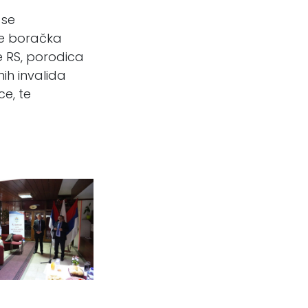
 se
ke boračka
e RS, porodica
nih invalida
ce, te