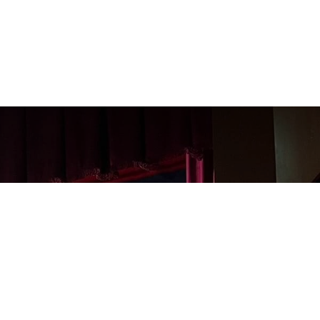
la" na
kazali su