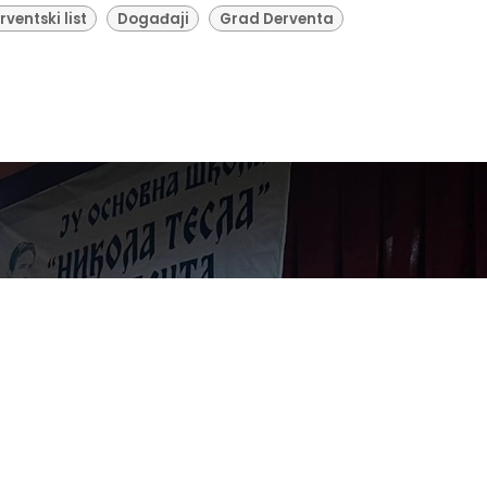
rventski list
Događaji
Grad Derventa
ci OŠ "Nikola Tes
šnjoj priredbi po