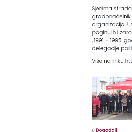
Sjenima stradal
gradonačelnik 
organizacija, U
poginulih i zaro
„1991 – 1995. go
delegacije polit
Više na linku
ht
u
Događaji