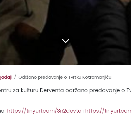
ađaji
Održano predavanje o Tvrtku Kotromanjiću
entru za kulturu Derventa održano predavanje o T
ma:
https://tinyurl.com/3n2devte
i
https://tinyurl.c