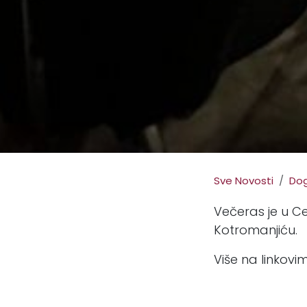
Sve Novosti
Dog
Večeras je u C
Kotromanjiću.
Više na linkovi