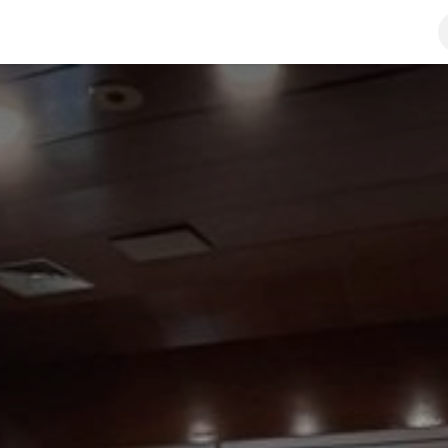
a
Kontaktirajte nas
Javne nabavke