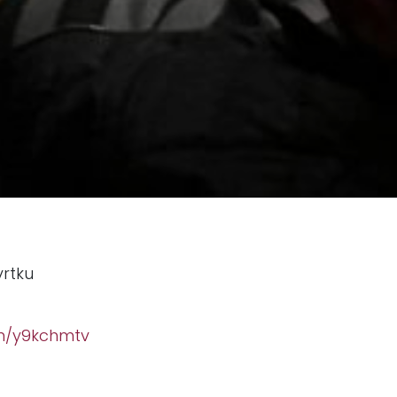
vrtku
om/y9kchmtv