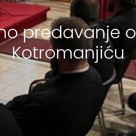
no predavanje o 
Kotromanjiću