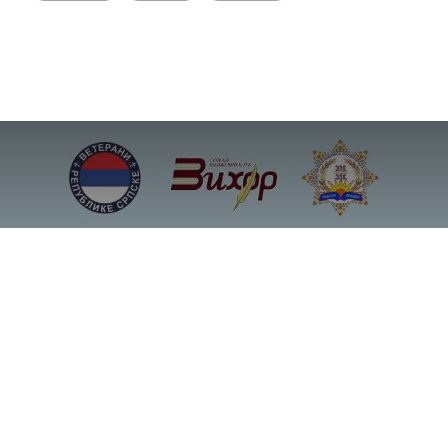
Veče pravoslavne
duhovne pjesme i
poezije