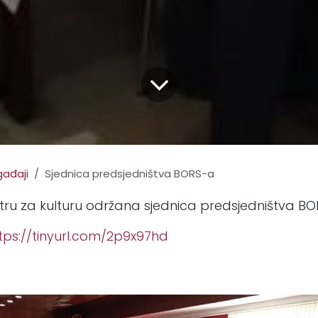
ađaji
Sjednica predsjedništva BORS-a
tru za kulturu održana sjednica predsjedništva BO
tps://tinyurl.com/2p9x97hd