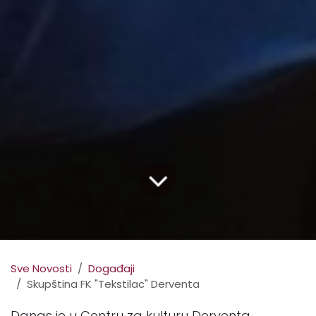
Sve Novosti
Događaji
Skupština FK "Tekstilac" Derventa
Danas je u Centru za kulturu Derventa