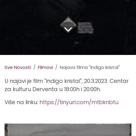
Sve Novosti
FIlmovi
Najava filma "Indigo kristal"
U najavi je film "Indigo kristal", 20.3.2023. Centar
za kulturu Derventa u 18:00h i 20:00h.
Više na linku:
https://tinyurl.com/mtbknbtu