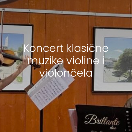
Koncert klasične
muzike violine i
violončela