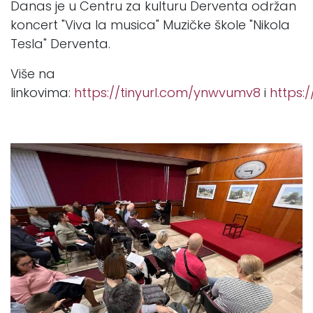
Danas je u Centru za kulturu Derventa održan
koncert "Viva la musica" Muzičke škole "Nikola
Tesla" Derventa.
Više na
linkovima:
https://tinyurl.com/ynwvumv8
i
https: