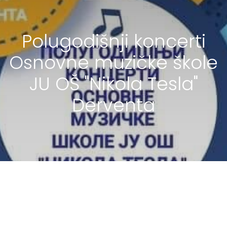
Polugodišnji koncerti
Osnovne muzičke škole
JU OŠ "Nikola Tesla"
Derventa