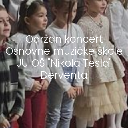
Održan koncert
Osnovne muzičke škole
JU OŠ "Nikola Tesla"
Derventa