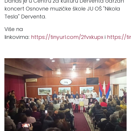
Danas je u Centru za kulturu Derventa održan
koncert Osnovne muzičke škole JU OŠ "Nikola
Tesla" Derventa.
Više na
linkovima:
https://tinyurl.com/2fvxkupx
i
https://