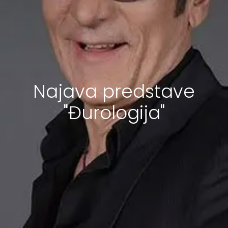
Najava predstave
"Đurologija"