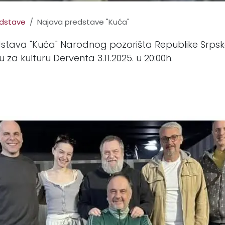
dstave
Najava predstave "Kuća"
edstava "Kuća" Narodnog pozorišta Republike Srpsk
 za kulturu Derventa 3.11.2025. u 20:00h.