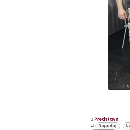
u
Predstave
#
Događaji
N