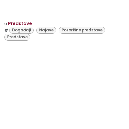
u
Predstave
#
Događaji
Najave
Pozorišne predstave
Predstave