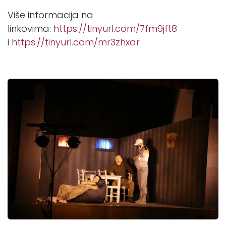
Više informacija na
linkovima:
https://tinyurl.com/7fm9jft8
i
https://tinyurl.com/mr3zhxar