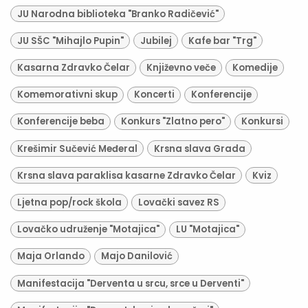
JU Narodna biblioteka "Branko Radičević"
JU SŠC "Mihajlo Pupin"
Jubilej
Kafe bar "Trg"
Kasarna Zdravko Čelar
Književno veče
Komedije
Komemorativni skup
Koncerti
Konferencije
Konferencije beba
Konkurs "Zlatno pero"
Konkursi
Krešimir Sučević Međeral
Krsna slava Grada
Krsna slava paraklisa kasarne Zdravko Čelar
Kviz
Ljetna pop/rock škola
Lovački savez RS
Lovačko udruženje "Motajica"
LU "Motajica"
Maja Orlando
Majo Danilović
Manifestacija "Derventa u srcu, srce u Derventi"