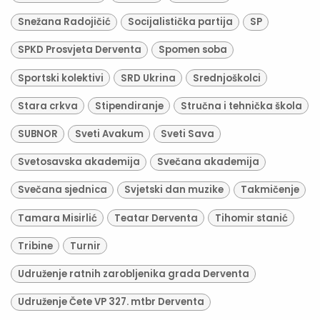
Snežana Radojičić
Socijalistička partija
SP
SPKD Prosvjeta Derventa
Spomen soba
Sportski kolektivi
SRD Ukrina
Srednjoškolci
Stara crkva
Stipendiranje
Stručna i tehnička škola
SUBNOR
Sveti Avakum
Sveti Sava
Svetosavska akademija
Svečana akademija
Svečana sjednica
Svjetski dan muzike
Takmičenje
Tamara Misirlić
Teatar Derventa
Tihomir stanić
Tribine
Turnir
Udruženje ratnih zarobljenika grada Derventa
Udruženje Čete VP 327. mtbr Derventa