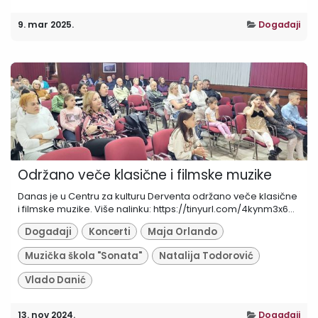
9. mar 2025.
Događaji
Održano veče klasične i filmske muzike
Danas je u Centru za kulturu Derventa održano veče klasične
i filmske muzike. Više nalinku: https://tinyurl.com/4kynm3x6...
Događaji
Koncerti
Maja Orlando
Muzička škola "Sonata"
Natalija Todorović
Vlado Danić
13. nov 2024.
Događaji