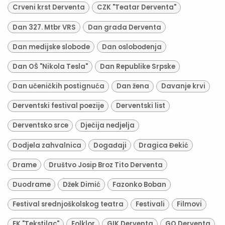
Crveni krst Derventa
CZK "Teatar Derventa"
Dan 327. Mtbr VRS
Dan grada Derventa
Dan medijske slobode
Dan oslobođenja
Dan OŠ "Nikola Tesla"
Dan Republike Srpske
Dan učeničkih postignuća
Dan žena
Davanje krvi
Derventski festival poezije
Derventski list
Derventsko srce
Dječija nedjelja
Dodjela zahvalnica
Događaji
Dragica Đekić
Drame
Društvo Josip Broz Tito Derventa
Duodrame
Džek Dimić
Fazonko Boban
Festival srednjoškolskog teatra
Festivali
Filmovi
FK "Tekstilac"
Folklor
GIK Derventa
GO Derventa