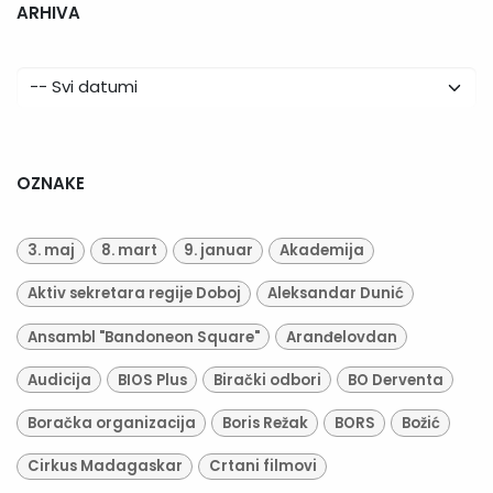
ARHIVA
OZNAKE
3. maj
8. mart
9. januar
Akademija
Aktiv sekretara regije Doboj
Aleksandar Dunić
Ansambl "Bandoneon Square"
Aranđelovdan
Audicija
BIOS Plus
Birački odbori
BO Derventa
Boračka organizacija
Boris Režak
BORS
Božić
Cirkus Madagaskar
Crtani filmovi