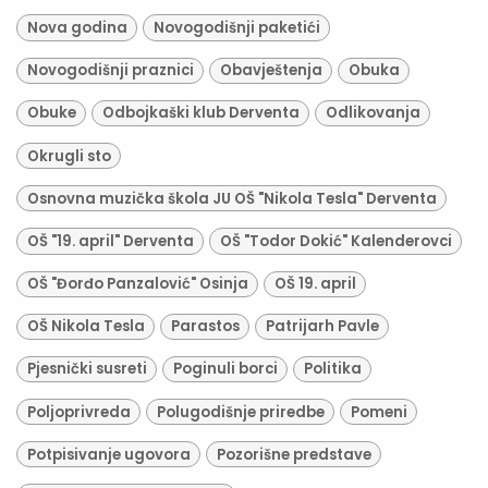
Nova godina
Novogodišnji paketići
Novogodišnji praznici
Obavještenja
Obuka
Obuke
Odbojkaški klub Derventa
Odlikovanja
Okrugli sto
Osnovna muzička škola JU OŠ "Nikola Tesla" Derventa
OŠ "19. april" Derventa
OŠ "Todor Dokić" Kalenderovci
OŠ "Đorđo Panzalović" Osinja
OŠ 19. april
OŠ Nikola Tesla
Parastos
Patrijarh Pavle
Pjesnički susreti
Poginuli borci
Politika
Poljoprivreda
Polugodišnje priredbe
Pomeni
Potpisivanje ugovora
Pozorišne predstave