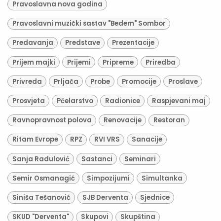
Pravoslavna nova godina
Pravoslavni muzički sastav "Bedem" Sombor
Predavanja
Predstave
Prezentacije
Prijem majki
Prijemi
Pripreme
Priredba
Privreda
Prljača
Probe
Promocije
Proslave
Prosvjeta
Pčelarstvo
Radionice
Raspjevani maj
Ravnopravnost polova
Renovacije
Restoran
Ritam Evrope
RPZ
RVI VRS
Sanacije
Sanja Radulović
Sastanci
Seminari
Semir Osmanagić
Simpozijumi
Simultanka
Siniša Tešanović
SJB Derventa
Sjednice
SKUD "Derventa"
Skupovi
Skupština