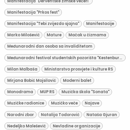
Manifestacija "Derventske zimske večeri"
Manifestacija "Prkos fest"
Manifestacija "Tebi zvijezdo sjajna"
Manifestacije
Marko Milošević
Mature
Mačak u čizmama
Međunarodni dan osoba sa invaliditetom
Međunarodni festival studentskih pozorišta "Kestenburg"
Milan Malbaša
Ministarstvo prosvjete i kulture RS
Mirjana Bobić Mojsilović
Moderni balet
Monodrama
MUP RS
Muzička škola "Sonata"
Muzičke radionice
Muzičko veče
Najave
Narodni zbor
Natalija Todorović
Nataša Gjuran
Nedeljko Malešević
Nevladine organizacije