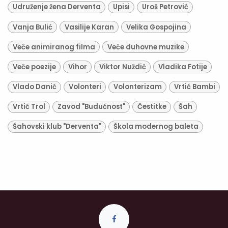
Udruženje žena Derventa
Upisi
Uroš Petrović
Vanja Bulić
Vasilije Karan
Velika Gospojina
Veče animiranog filma
Veče duhovne muzike
Veče poezije
Vihor
Viktor Nuždić
Vladika Fotije
Vlado Danić
Volonteri
Volonterizam
Vrtić Bambi
Vrtić Trol
Zavod "Budućnost"
Čestitke
Šah
Šahovski klub "Derventa"
Škola modernog baleta