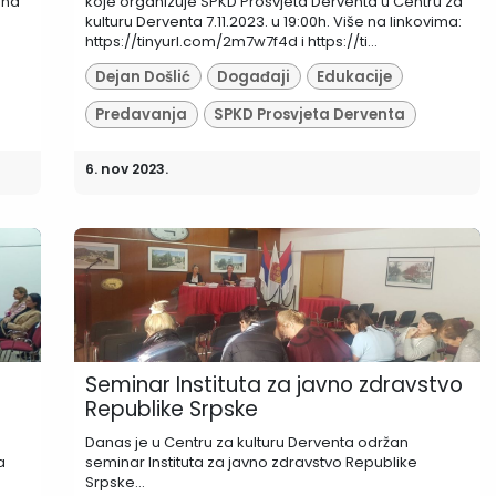
 na
koje organizuje SPKD Prosvjeta Derventa u Centru za
kulturu Derventa 7.11.2023. u 19:00h. Više na linkovima:
https://tinyurl.com/2m7w7f4d i https://ti...
Dejan Došlić
Događaji
Edukacije
Predavanja
SPKD Prosvjeta Derventa
6. nov 2023.
Seminar Instituta za javno zdravstvo
Republike Srpske
Danas je u Centru za kulturu Derventa održan
a
seminar Instituta za javno zdravstvo Republike
Srpske...