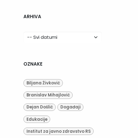
ARHIVA
OZNAKE
Biljana Živković
Branislav Mihajlović
Dejan Došlić
Događaji
Edukacije
Institut za javno zdravstvo RS