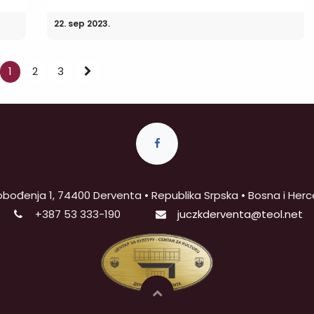
22. sep 2023.
1
2
3
obođenja 1, 74400 Derventa • Republika Srpska • Bosna i Her
+387
53 333-190
juczkderventa@teol.net