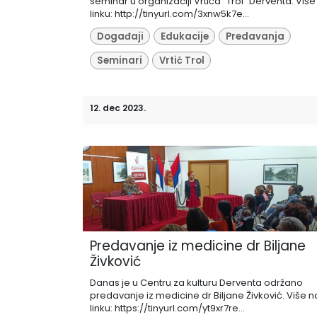
seminar u organizaciji Vrtića "Trol" Derventa. Više
linku: http://tinyurl.com/3xnw5k7e...
Događaji
Edukacije
Predavanja
Seminari
Vrtić Trol
12. dec 2023.
Predavanje iz medicine dr Biljane
Živković
Danas je u Centru za kulturu Derventa održano
predavanje iz medicine dr Biljane Živković. Više n
linku: https://tinyurl.com/yt9xr7re...