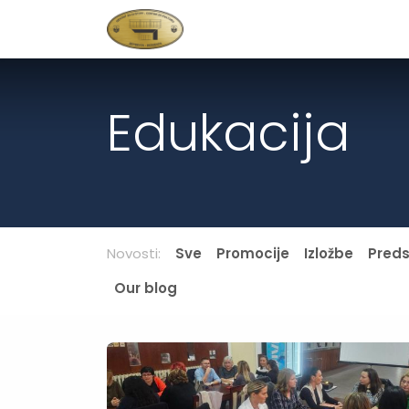
Skip to Content
Početna
Novosti
O nam
Edukacija
Novosti:
Sve
Promocije
Izložbe
Pred
Our blog