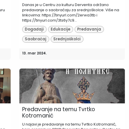
Danas je u Centru za kulturu Derventa održano
uru
predavanje o saobraćaju za srednjoškolce. Više na
linkovima: https://tinyurl.com/2erwa3tb i
https://tinyurl.com/3ts6y7c9...
Događaji
Edukacije
Predavanja
Saobraćaj
Srednjoškolci
13. mar 2024.
Predavanje na temu Tvrtko
Kotromanić
U najavi je predavanje na temu Tvrtko Kotromanić,