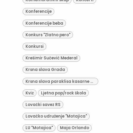
Konferencije
Konferencije beba
Konkurs "Zlatno pero"
Konkursi
Krešimir Sučević Međeral
Krsna slava Grada
Krsna slava paraklisa kasarne Zdravko Čelar
Kviz
Ljetna pop/rock škola
Lovački savez RS
Lovačko udruženje "Motajica"
LU "Motajica"
Maja Orlando