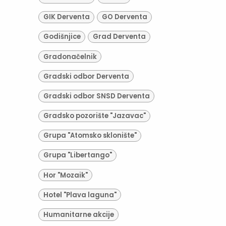
GIK Derventa
GO Derventa
Godišnjice
Grad Derventa
Gradonačelnik
Gradski odbor Derventa
Gradski odbor SNSD Derventa
Gradsko pozorište "Jazavac"
Grupa "Atomsko sklonište"
Grupa "Libertango"
Hor "Mozaik"
Hotel "Plava laguna"
Humanitarne akcije