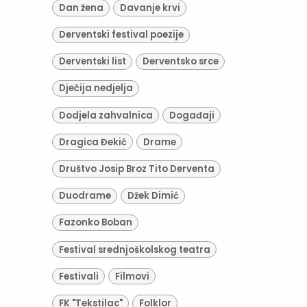
Dan žena
Davanje krvi
Derventski festival poezije
Derventski list
Derventsko srce
Dječija nedjelja
Dodjela zahvalnica
Događaji
Dragica Đekić
Drame
Društvo Josip Broz Tito Derventa
Duodrame
Džek Dimić
Fazonko Boban
Festival srednjoškolskog teatra
Festivali
Filmovi
FK "Tekstilac"
Folklor