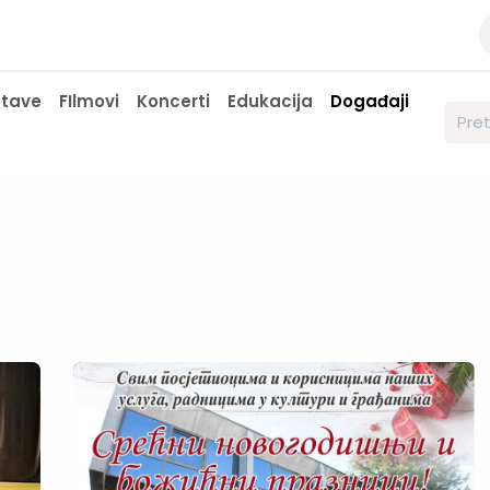
a
Kontaktirajte nas
Javne nabavke
stave
FIlmovi
Koncerti
Edukacija
Događaji