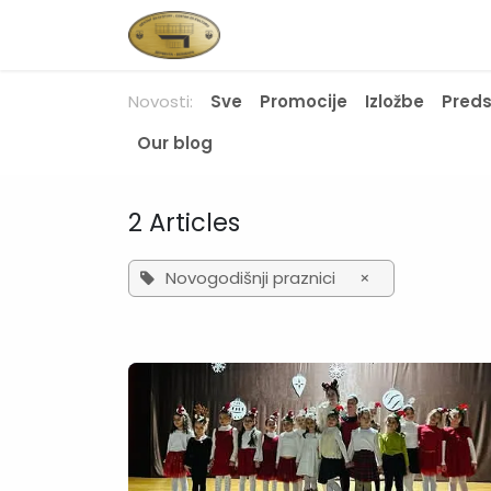
Skip to Content
Početna
Novosti
O nam
Novosti:
Sve
Promocije
Izložbe
Pred
Our blog
2 Articles
Novogodišnji praznici
×