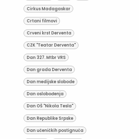
Cirkus Madagaskar
Crtani filmovi
Crveni krst Derventa
CZK "Teatar Derventa"
Dan 327. Mtbr VRS
Dan grada Derventa
Dan medijske slobode
Dan oslobođenja
Dan OŠ "Nikola Tesla"
Dan Republike Srpske
Dan učeničkih postignuća