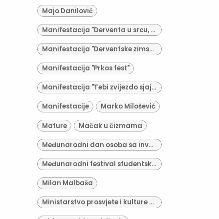
Majo Danilović
Manifestacija "Derventa u srcu, srce u Derventi"
Manifestacija "Derventske zimske večeri"
Manifestacija "Prkos fest"
Manifestacija "Tebi zvijezdo sjajna"
Manifestacije
Marko Milošević
Mature
Mačak u čizmama
Međunarodni dan osoba sa invaliditetom
Međunarodni festival studentskih pozorišta "Kestenburg"
Milan Malbaša
Ministarstvo prosvjete i kulture RS