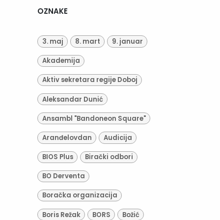
OZNAKE
3. maj
8. mart
9. januar
Akademija
Aktiv sekretara regije Doboj
Aleksandar Dunić
Ansambl "Bandoneon Square"
Aranđelovdan
Audicija
BIOS Plus
Birački odbori
BO Derventa
Boračka organizacija
Boris Režak
BORS
Božić