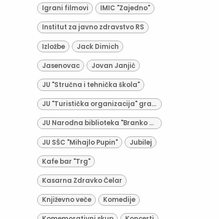
Igrani filmovi
IMIC "Zajedno"
Institut za javno zdravstvo RS
Izložbe
Jack Dimich
Jasenovac
Jovan Janjić
JU "Stručna i tehnička škola"
JU "Turistička organizacija" grada Derventa
JU Narodna biblioteka "Branko Radičević"
JU SŠC "Mihajlo Pupin"
Jubilej
Kafe bar "Trg"
Kasarna Zdravko Čelar
Književno veče
Komedije
Komemorativni skup
Koncerti