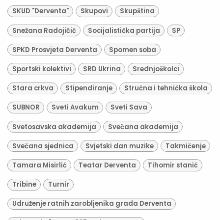
SKUD "Derventa"
Skupovi
Skupština
Snežana Radojičić
Socijalistička partija
SP
SPKD Prosvjeta Derventa
Spomen soba
Sportski kolektivi
SRD Ukrina
Srednjoškolci
Stara crkva
Stipendiranje
Stručna i tehnička škola
SUBNOR
Sveti Avakum
Sveti Sava
Svetosavska akademija
Svečana akademija
Svečana sjednica
Svjetski dan muzike
Takmičenje
Tamara Misirlić
Teatar Derventa
Tihomir stanić
Tribine
Turnir
Udruženje ratnih zarobljenika grada Derventa