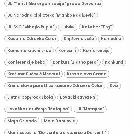
JU "Turistička organizacija" grada Derventa
JU Narodna biblioteka "Branko Radičević"
JU SŠC "Mihajlo Pupin"
Jubilej
Kafe bar "Trg"
Kasarna Zdravko Čelar
Književno veče
Komedije
Komemorativni skup
Koncerti
Konferencije
Konferencije beba
Konkurs "Zlatno pero"
Konkursi
Krešimir Sučević Međeral
Krsna slava Grada
Krsna slava paraklisa kasarne Zdravko Čelar
Kviz
Ljetna pop/rock škola
Lovački savez RS
Lovačko udruženje "Motajica"
LU "Motajica"
Maja Orlando
Majo Danilović
Manifestacija "Derventa u srcu, srce u Derventi"