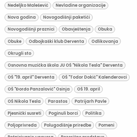
Nedeljko Malešević
Nevladine organizacije
Nova godina
Novogodišnji paketići
Novogodišnji praznici
Obavještenja
Obuka
Obuke
Odbojkaški klub Derventa
Odlikovanja
Okrugli sto
Osnovna muzička škola JU OŠ "Nikola Tesla" Derventa
OŠ "19. april" Derventa
OŠ "Todor Dokić" Kalenderovci
OŠ "Đorđo Panzalović" Osinja
OŠ 19. april
OŠ Nikola Tesla
Parastos
Patrijarh Pavle
Pjesnički susreti
Poginuli borci
Politika
Poljoprivreda
Polugodišnje priredbe
Pomeni