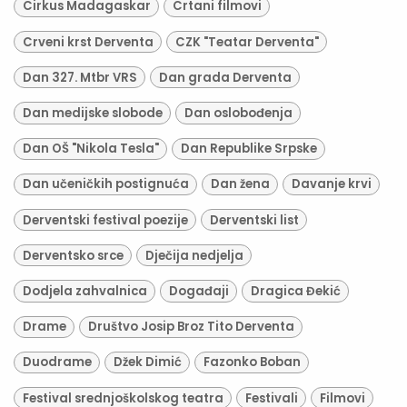
Cirkus Madagaskar
Crtani filmovi
Crveni krst Derventa
CZK "Teatar Derventa"
Dan 327. Mtbr VRS
Dan grada Derventa
Dan medijske slobode
Dan oslobođenja
Dan OŠ "Nikola Tesla"
Dan Republike Srpske
Dan učeničkih postignuća
Dan žena
Davanje krvi
Derventski festival poezije
Derventski list
Derventsko srce
Dječija nedjelja
Dodjela zahvalnica
Događaji
Dragica Đekić
Drame
Društvo Josip Broz Tito Derventa
Duodrame
Džek Dimić
Fazonko Boban
Festival srednjoškolskog teatra
Festivali
Filmovi