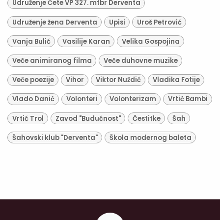
Udruženje Čete VP 327. mtbr Derventa
Udruženje žena Derventa
Upisi
Uroš Petrović
Vanja Bulić
Vasilije Karan
Velika Gospojina
Veče animiranog filma
Veče duhovne muzike
Veče poezije
Vihor
Viktor Nuždić
Vladika Fotije
Vlado Danić
Volonteri
Volonterizam
Vrtić Bambi
Vrtić Trol
Zavod "Budućnost"
Čestitke
Šah
Šahovski klub "Derventa"
Škola modernog baleta