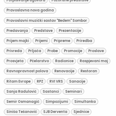
Potpisivanje ugovora
Pozorišne predstave
Pravoslavna nova godina
Pravoslavni muzički sastav "Bedem" Sombor
Predavanja
Predstave
Prezentacije
Prijem majki
Prijemi
Pripreme
Priredba
Privreda
Prljača
Probe
Promocije
Proslave
Prosvjeta
Pčelarstvo
Radionice
Raspjevani maj
Ravnopravnost polova
Renovacije
Restoran
Ritam Evrope
RPZ
RVI VRS
Sanacije
Sanja Radulović
Sastanci
Seminari
Semir Osmanagić
Simpozijumi
Simultanka
Siniša Tešanović
SJB Derventa
Sjednice