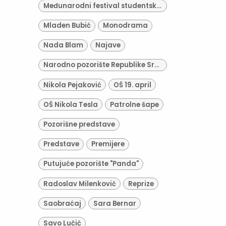
Međunarodni festival studentskih pozorišta "Kestenburg"
Mladen Bubić
Monodrama
Nada Blam
Najave
Narodno pozorište Republike Srpske
Nikola Pejaković
OŠ 19. april
OŠ Nikola Tesla
Patrolne šape
Pozorišne predstave
Predstave
Premijere
Putujuće pozorište "Panda"
Radoslav Milenković
Reprize
Saobraćaj
Sara Bernar
Savo Lučić