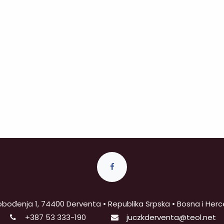
obođenja 1, 74400 Derventa • Republika Srpska • Bosna i Her
+387
53 333-190
juczkderventa@teol.net