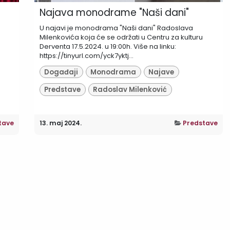
Najava monodrame "Naši dani"
U najavi je monodrama "Naši dani" Radoslava
Milenkovića koja će se održati u Centru za kulturu
Derventa 17.5.2024. u 19:00h. Više na linku:
https://tinyurl.com/yck7yktj...
Događaji
Monodrama
Najave
Predstave
Radoslav Milenković
tave
13. maj 2024.
Predstave