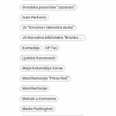
Gradsko pozorište "Jazavac"
Ivan Perković
JU "Stručna i tehnička škola"
JU Narodna biblioteka "Branko Radičević"
Komedije
KP Tec
Ljubiša Savanović
Maja Kolundžija Zoroe
Manifestacija "Prkos fest"
Manifestacije
Mačak u čizmama
Meda Padington