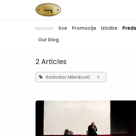
Skip to Content
Početna
Novosti
O nam
Novosti:
Sve
Promocije
Izložbe
Pred
Our blog
2 Articles
Radoslav Milenković
×