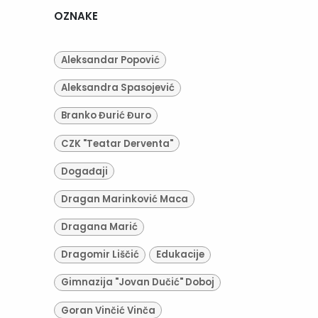
OZNAKE
Aleksandar Popović
Aleksandra Spasojević
Branko Đurić Đuro
CZK "Teatar Derventa"
Događaji
Dragan Marinković Maca
Dragana Marić
Dragomir Liščić
Edukacije
Gimnazija "Jovan Dučić" Doboj
Goran Vinčić Vinča