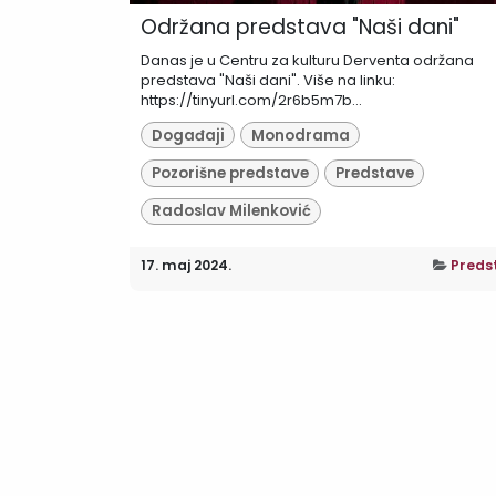
Održana predstava "Naši dani"
Danas je u Centru za kulturu Derventa održana
predstava "Naši dani". Više na linku:
https://tinyurl.com/2r6b5m7b...
Događaji
Monodrama
Pozorišne predstave
Predstave
Radoslav Milenković
17. maj 2024.
Preds