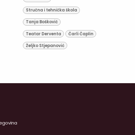
Stručna i tehnička škola
Tanja Bošković
Teatar Derventa
Čarli Čaplin
Željko Stjepanović
cegovina