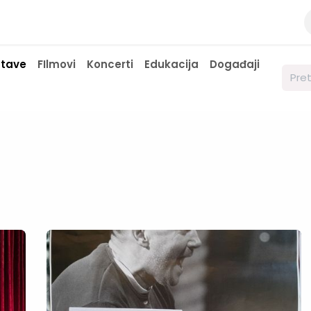
a
Kontaktirajte nas
Javne nabavke
stave
FIlmovi
Koncerti
Edukacija
Događaji