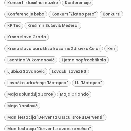
Koncerti klasične muzike
Konferencije
Konferencije beba
Konkurs "Zlatno pero"
Konkursi
KP Tec
Krešimir Sučević Međeral
Krsna slava Grada
Krsna slava paraklisa kasarne Zdravko Čelar
Kviz
Leontina Vukomanović
Ljetna pop/rock škola
Ljubiša Savanović
Lovački savez RS
Lovačko udruženje "Motajica"
LU "Motajica"
Maja Kolundžija Zoroe
Maja Orlando
Majo Danilović
Manifestacija "Derventa u srcu, srce u Derventi"
Manifestacija "Derventske zimske večeri"