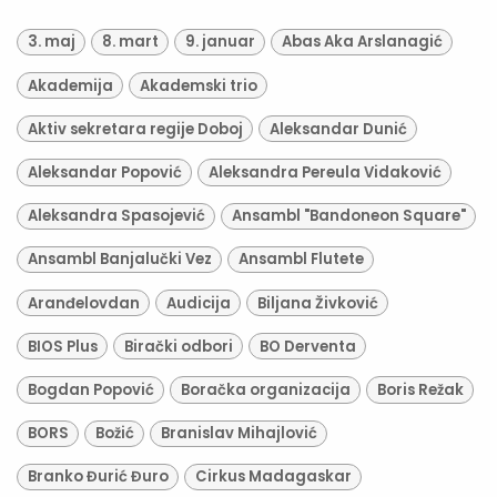
3. maj
8. mart
9. januar
Abas Aka Arslanagić
Akademija
Akademski trio
Aktiv sekretara regije Doboj
Aleksandar Dunić
Aleksandar Popović
Aleksandra Pereula Vidaković
Aleksandra Spasojević
Ansambl "Bandoneon Square"
Ansambl Banjalučki Vez
Ansambl Flutete
Aranđelovdan
Audicija
Biljana Živković
BIOS Plus
Birački odbori
BO Derventa
Bogdan Popović
Boračka organizacija
Boris Režak
BORS
Božić
Branislav Mihajlović
Branko Đurić Đuro
Cirkus Madagaskar