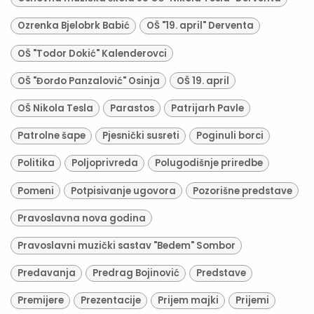
Ozrenka Bjelobrk Babić
OŠ "19. april" Derventa
OŠ "Todor Dokić" Kalenderovci
OŠ "Đorđo Panzalović" Osinja
OŠ 19. april
OŠ Nikola Tesla
Parastos
Patrijarh Pavle
Patrolne šape
Pjesnički susreti
Poginuli borci
Politika
Poljoprivreda
Polugodišnje priredbe
Pomeni
Potpisivanje ugovora
Pozorišne predstave
Pravoslavna nova godina
Pravoslavni muzički sastav "Bedem" Sombor
Predavanja
Predrag Bojinović
Predstave
Premijere
Prezentacije
Prijem majki
Prijemi