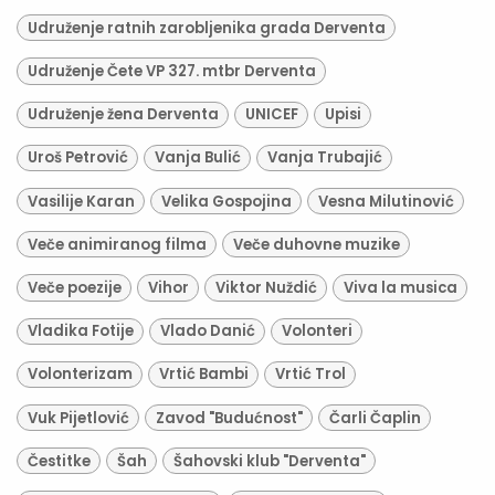
Udruženje ratnih zarobljenika grada Derventa
Udruženje Čete VP 327. mtbr Derventa
Udruženje žena Derventa
UNICEF
Upisi
Uroš Petrović
Vanja Bulić
Vanja Trubajić
Vasilije Karan
Velika Gospojina
Vesna Milutinović
Veče animiranog filma
Veče duhovne muzike
Veče poezije
Vihor
Viktor Nuždić
Viva la musica
Vladika Fotije
Vlado Danić
Volonteri
Volonterizam
Vrtić Bambi
Vrtić Trol
Vuk Pijetlović
Zavod "Budućnost"
Čarli Čaplin
Čestitke
Šah
Šahovski klub "Derventa"