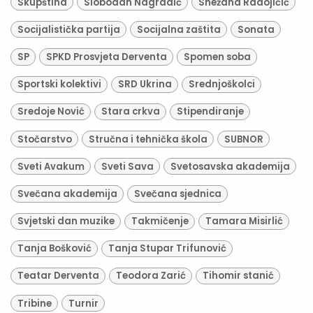
Skupština
Slobodan Nagradić
Snežana Radojičić
Socijalistička partija
Socijalna zaštita
Sonata
SP
SPKD Prosvjeta Derventa
Spomen soba
Sportski kolektivi
SRD Ukrina
Srednjoškolci
Sredoje Nović
Stara crkva
Stipendiranje
Stočarstvo
Stručna i tehnička škola
SUBNOR
Sveti Avakum
Sveti Sava
Svetosavska akademija
Svečana akademija
Svečana sjednica
Svjetski dan muzike
Takmičenje
Tamara Misirlić
Tanja Bošković
Tanja Stupar Trifunović
Teatar Derventa
Teodora Zarić
Tihomir stanić
Tribine
Turnir