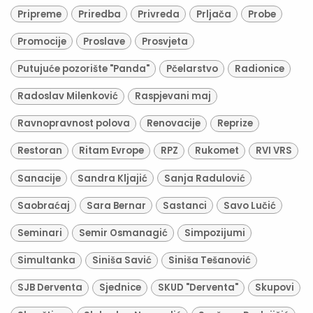
Pripreme
Priredba
Privreda
Prljača
Probe
Promocije
Proslave
Prosvjeta
Putujuće pozorište "Panda"
Pčelarstvo
Radionice
Radoslav Milenković
Raspjevani maj
Ravnopravnost polova
Renovacije
Reprize
Restoran
Ritam Evrope
RPZ
Rukomet
RVI VRS
Sanacije
Sandra Kljajić
Sanja Radulović
Saobraćaj
Sara Bernar
Sastanci
Savo Lučić
Seminari
Semir Osmanagić
Simpozijumi
Simultanka
Siniša Savić
Siniša Tešanović
SJB Derventa
Sjednice
SKUD "Derventa"
Skupovi