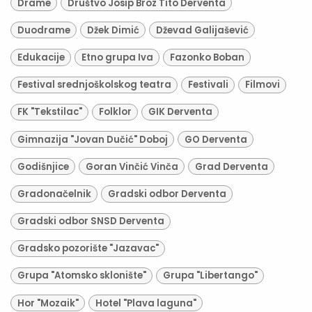
Drame
Društvo Josip Broz Tito Derventa
Duodrame
Džek Dimić
Dževad Galijašević
Edukacije
Etno grupa Iva
Fazonko Boban
Festival srednjoškolskog teatra
Festivali
Filmovi
FK "Tekstilac"
Folklor
GIK Derventa
Gimnazija "Jovan Dučić" Doboj
GO Derventa
Godišnjice
Goran Vinčić Vinča
Grad Derventa
Gradonačelnik
Gradski odbor Derventa
Gradski odbor SNSD Derventa
Gradsko pozorište "Jazavac"
Grupa "Atomsko sklonište"
Grupa "Libertango"
Hor "Mozaik"
Hotel "Plava laguna"