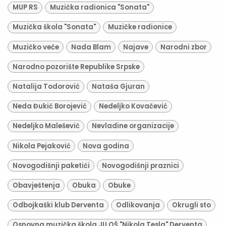
MUP RS
Muzička radionica "Sonata"
Muzička škola "Sonata"
Muzičke radionice
Muzičko veče
Nada Blam
Najave
Narodni zbor
Narodno pozorište Republike Srpske
Natalija Todorović
Nataša Gjuran
Neda Đukić Borojević
Nedeljko Kovačević
Nedeljko Malešević
Nevladine organizacije
Nikola Pejaković
Nova godina
Novogodišnji paketići
Novogodišnji praznici
Obavještenja
Obuka
Obuke
Odbojkaški klub Derventa
Odlikovanja
Okrugli sto
Osnovna muzička škola JU OŠ "Nikola Tesla" Derventa