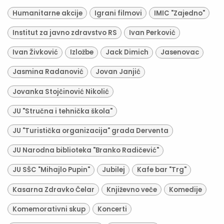
Humanitarne akcije
Igrani filmovi
IMIC "Zajedno"
Institut za javno zdravstvo RS
Ivan Perković
Ivan Živković
Izložbe
Jack Dimich
Jasenovac
Jasmina Radanović
Jovan Janjić
Jovanka Stojčinović Nikolić
JU "Stručna i tehnička škola"
JU "Turistička organizacija" grada Derventa
JU Narodna biblioteka "Branko Radičević"
JU SŠC "Mihajlo Pupin"
Jubilej
Kafe bar "Trg"
Kasarna Zdravko Čelar
Književno veče
Komedije
Komemorativni skup
Koncerti