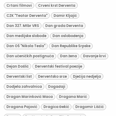
Crtani filmovi
Crveni krst Derventa
CZK "Teatar Derventa"
Damir Kljajić
Dan 327. Mtbr VRS
Dan grada Derventa
Dan medijske slobode
Dan oslobođenja
Dan OŠ "Nikola Tesla"
Dan Republike Srpske
Dan učeničkih postignuća
Dan žena
Davanje krvi
Dejan Došlić
Derventski festival poezije
Derventski list
Derventsko srce
Dječija nedjelja
Dodjela zahvalnica
Događaji
Dragan Marinković Maca
Dragana Marić
Dragana Pajović
Dragica Đekić
Dragomir Liščić