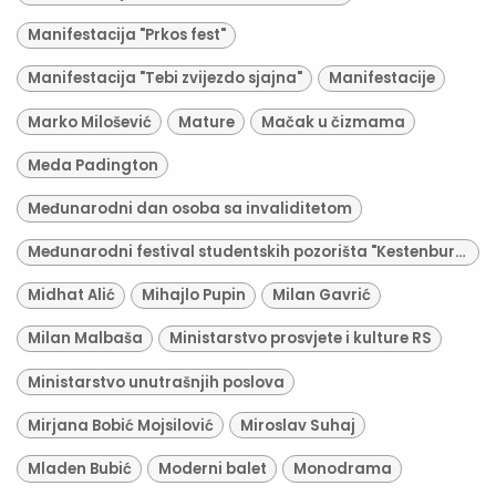
Manifestacija "Prkos fest"
Manifestacija "Tebi zvijezdo sjajna"
Manifestacije
Marko Milošević
Mature
Mačak u čizmama
Meda Padington
Međunarodni dan osoba sa invaliditetom
Međunarodni festival studentskih pozorišta "Kestenburg"
Midhat Alić
Mihajlo Pupin
Milan Gavrić
Milan Malbaša
Ministarstvo prosvjete i kulture RS
Ministarstvo unutrašnjih poslova
Mirjana Bobić Mojsilović
Miroslav Suhaj
Mladen Bubić
Moderni balet
Monodrama