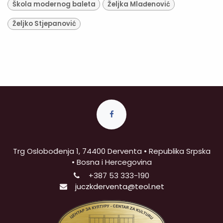
Škola modernog baleta
Željka Mlađenović
Željko Stjepanović
Trg Oslobođenja 1, 74400 Derventa • Republika Srpska
• Bosna i Hercegovina
+387
53 333-190
juczkderventa@teol.net