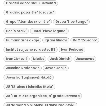
Gradski odbor SNSD Derventa
Gradsko pozorište "Jazavac"
Grupa "Atomsko sklonište"
Grupa "Libertango"
Hor "Mozaik"
Hotel "Plava laguna"
Humanitarne akcije
Igrani filmovi
IMIC "Zajedno"
Institut za javno zdravstvo RS
Ivan Perković
Ivan Živković
Izložbe
Jack Dimich
Jasenovac
Jasmina Radanović
Jovan Janjić
Jovanka Stojčinović Nikolić
JU "Stručna i tehnička škola"
JU "Turistička organizacija" grada Derventa
JU Narodna biblioteka "Branko Radičević"