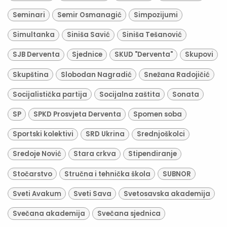
Seminari
Semir Osmanagić
Simpozijumi
Simultanka
Siniša Savić
Siniša Tešanović
SJB Derventa
Sjednice
SKUD "Derventa"
Skupovi
Skupština
Slobodan Nagradić
Snežana Radojičić
Socijalistička partija
Socijalna zaštita
Sonata
SP
SPKD Prosvjeta Derventa
Spomen soba
Sportski kolektivi
SRD Ukrina
Srednjoškolci
Sredoje Nović
Stara crkva
Stipendiranje
Stočarstvo
Stručna i tehnička škola
SUBNOR
Sveti Avakum
Sveti Sava
Svetosavska akademija
Svečana akademija
Svečana sjednica