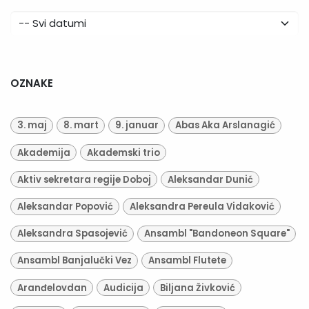
OZNAKE
3. maj
8. mart
9. januar
Abas Aka Arslanagić
Akademija
Akademski trio
Aktiv sekretara regije Doboj
Aleksandar Dunić
Aleksandar Popović
Aleksandra Pereula Vidaković
Aleksandra Spasojević
Ansambl "Bandoneon Square"
Ansambl Banjalučki Vez
Ansambl Flutete
Aranđelovdan
Audicija
Biljana Živković