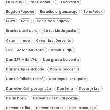
BIOS Plus
Birački odbori
BO Derventa
Bogdan Popović
Boračka organizacija
Boris Režak
BORS
Božić
Branislav Mihajlović
Branko Đurić Đuro
Cirkus Madagaskar
Crtani filmovi
Crveni krst Derventa
CZK "Teatar Derventa"
Damir Kljajić
Dan 327. Mtbr VRS
Dan grada Derventa
Dan medijske slobode
Dan oslobođenja
Dan OŠ "Nikola Tesla"
Dan Republike Srpske
Dan učeničkih postignuća
Dan žena
Davanje krvi
Dejan Došlić
Derventski festival poezije
Derventski list
Derventsko srce
Dječija nedjelja