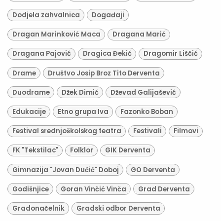
Dodjela zahvalnica
Događaji
Dragan Marinković Maca
Dragana Marić
Dragana Pajović
Dragica Đekić
Dragomir Liščić
Drame
Društvo Josip Broz Tito Derventa
Duodrame
Džek Dimić
Dževad Galijašević
Edukacije
Etno grupa Iva
Fazonko Boban
Festival srednjoškolskog teatra
Festivali
Filmovi
FK "Tekstilac"
Folklor
GIK Derventa
Gimnazija "Jovan Dučić" Doboj
GO Derventa
Godišnjice
Goran Vinčić Vinča
Grad Derventa
Gradonačelnik
Gradski odbor Derventa