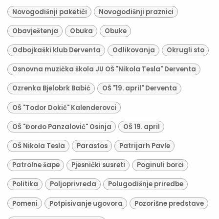
Novogodišnji paketići
Novogodišnji praznici
Obavještenja
Obuka
Obuke
Odbojkaški klub Derventa
Odlikovanja
Okrugli sto
Osnovna muzička škola JU OŠ "Nikola Tesla" Derventa
Ozrenka Bjelobrk Babić
OŠ "19. april" Derventa
OŠ "Todor Dokić" Kalenderovci
OŠ "Đorđo Panzalović" Osinja
OŠ 19. april
OŠ Nikola Tesla
Parastos
Patrijarh Pavle
Patrolne šape
Pjesnički susreti
Poginuli borci
Politika
Poljoprivreda
Polugodišnje priredbe
Pomeni
Potpisivanje ugovora
Pozorišne predstave