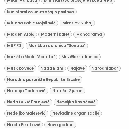
Milan Malbaša
Ministarstvo prosvjete i kulture RS
Ministarstvo unutrašnjih poslova
Mirjana Bobić Mojsilović
Miroslav Suhaj
Mladen Bubić
Moderni balet
Monodrama
MUP RS
Muzička radionica "Sonata"
Muzička škola "Sonata"
Muzičke radionice
Muzičko veče
Nada Blam
Najave
Narodni zbor
Narodno pozorište Republike Srpske
Natalija Todorović
Nataša Gjuran
Neda Đukić Borojević
Nedeljko Kovačević
Nedeljko Malešević
Nevladine organizacije
Nikola Pejaković
Nova godina