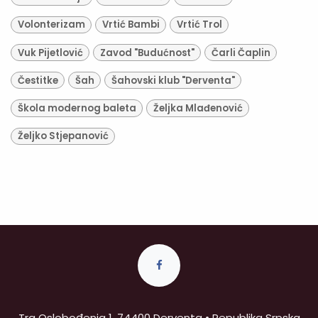
Volonterizam
Vrtić Bambi
Vrtić Trol
Vuk Pijetlović
Zavod "Budućnost"
Čarli Čaplin
Čestitke
Šah
Šahovski klub "Derventa"
Škola modernog baleta
Željka Mlađenović
Željko Stjepanović
Trg Oslobođenja 1, 74400 Derventa • Republika Srpska