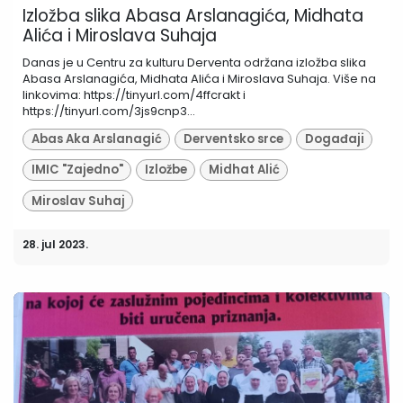
Izložba slika Abasa Arslanagića, Midhata
Alića i Miroslava Suhaja
Danas je u Centru za kulturu Derventa održana izložba slika
Abasa Arslanagića, Midhata Alića i Miroslava Suhaja. Više na
linkovima: https://tinyurl.com/4ffcrakt i
https://tinyurl.com/3js9cnp3...
Abas Aka Arslanagić
Derventsko srce
Događaji
IMIC "Zajedno"
Izložbe
Midhat Alić
Miroslav Suhaj
28. jul 2023.