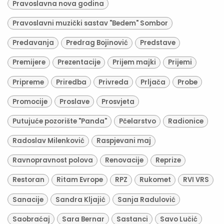
Pravoslavna nova godina
Pravoslavni muzički sastav "Bedem" Sombor
Predavanja
Predrag Bojinović
Predstave
Premijere
Prezentacije
Prijem majki
Prijemi
Pripreme
Priredba
Privreda
Prljača
Probe
Promocije
Proslave
Prosvjeta
Putujuće pozorište "Panda"
Pčelarstvo
Radionice
Radoslav Milenković
Raspjevani maj
Ravnopravnost polova
Renovacije
Reprize
Restoran
Ritam Evrope
RPZ
Rukomet
RVI VRS
Sanacije
Sandra Kljajić
Sanja Radulović
Saobraćaj
Sara Bernar
Sastanci
Savo Lučić