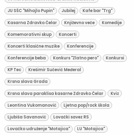
JU SŠC "Mihajlo Pupin"
Jubilej
Kafe bar "Trg"
Kasarna Zdravko Čelar
Književno veče
Komedije
Komemorativni skup
Koncerti
Koncerti klasične muzike
Konferencije
Konferencije beba
Konkurs "Zlatno pero"
Konkursi
KP Tec
Krešimir Sučević Međeral
Krsna slava Grada
Krsna slava paraklisa kasarne Zdravko Čelar
Kviz
Leontina Vukomanović
Ljetna pop/rock škola
Ljubiša Savanović
Lovački savez RS
Lovačko udruženje "Motajica"
LU "Motajica"