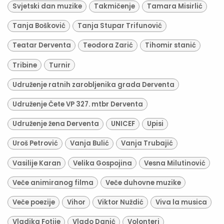
Svjetski dan muzike
Takmičenje
Tamara Misirlić
Tanja Bošković
Tanja Stupar Trifunović
Teatar Derventa
Teodora Zarić
Tihomir stanić
Tribine
Turnir
Udruženje ratnih zarobljenika grada Derventa
Udruženje Čete VP 327. mtbr Derventa
Udruženje žena Derventa
UNICEF
Upisi
Uroš Petrović
Vanja Bulić
Vanja Trubajić
Vasilije Karan
Velika Gospojina
Vesna Milutinović
Veče animiranog filma
Veče duhovne muzike
Veče poezije
Vihor
Viktor Nuždić
Viva la musica
Vladika Fotije
Vlado Danić
Volonteri