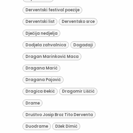
Derventski festival poezije
Derventski list
Derventsko srce
Dječija nedjelja
Dodjela zahvalnica
Događaji
Dragan Marinković Maca
Dragana Marić
Dragana Pajović
Dragica Đekić
Dragomir Liščić
Drame
Društvo Josip Broz Tito Derventa
Duodrame
Džek Dimić