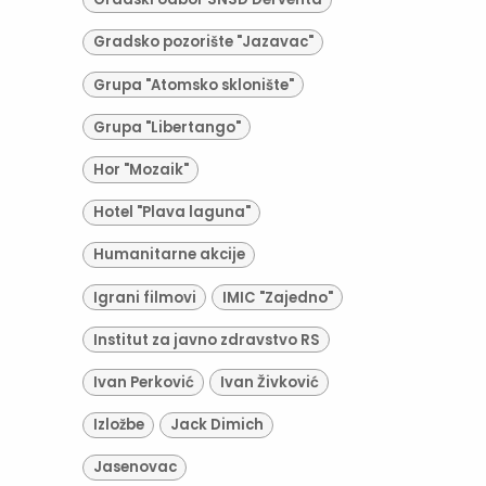
Gradsko pozorište "Jazavac"
Grupa "Atomsko sklonište"
Grupa "Libertango"
Hor "Mozaik"
Hotel "Plava laguna"
Humanitarne akcije
Igrani filmovi
IMIC "Zajedno"
Institut za javno zdravstvo RS
Ivan Perković
Ivan Živković
Izložbe
Jack Dimich
Jasenovac