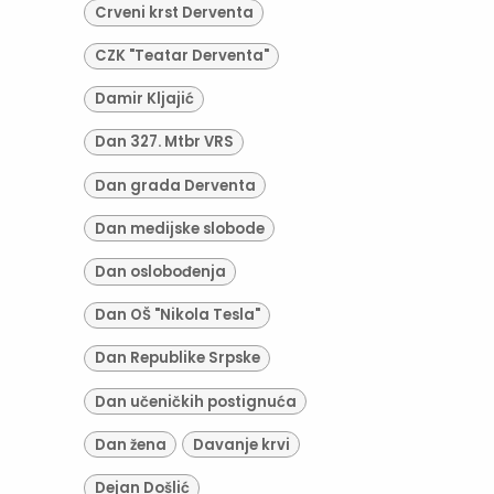
Crveni krst Derventa
CZK "Teatar Derventa"
Damir Kljajić
Dan 327. Mtbr VRS
Dan grada Derventa
Dan medijske slobode
Dan oslobođenja
Dan OŠ "Nikola Tesla"
Dan Republike Srpske
Dan učeničkih postignuća
Dan žena
Davanje krvi
Dejan Došlić