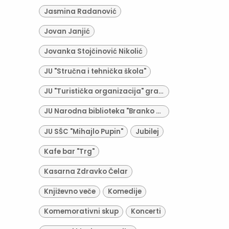
Jasmina Radanović
Jovan Janjić
Jovanka Stojčinović Nikolić
JU "Stručna i tehnička škola"
JU "Turistička organizacija" grada Derventa
JU Narodna biblioteka "Branko Radičević"
JU SŠC "Mihajlo Pupin"
Jubilej
Kafe bar "Trg"
Kasarna Zdravko Čelar
Književno veče
Komedije
Komemorativni skup
Koncerti