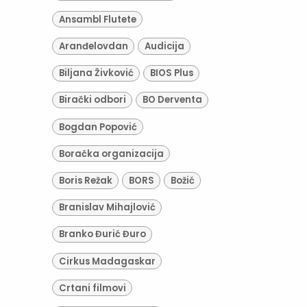
Ansambl Flutete
Aranđelovdan
Audicija
Biljana Živković
BIOS Plus
Birački odbori
BO Derventa
Bogdan Popović
Boračka organizacija
Boris Režak
BORS
Božić
Branislav Mihajlović
Branko Đurić Đuro
Cirkus Madagaskar
Crtani filmovi