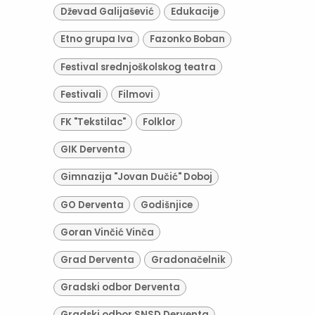
Dževad Galijašević
Edukacije
Etno grupa Iva
Fazonko Boban
Festival srednjoškolskog teatra
Festivali
Filmovi
FK "Tekstilac"
Folklor
GIK Derventa
Gimnazija "Jovan Dučić" Doboj
GO Derventa
Godišnjice
Goran Vinčić Vinča
Grad Derventa
Gradonačelnik
Gradski odbor Derventa
Gradski odbor SNSD Derventa