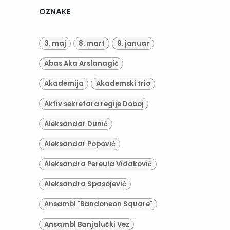
OZNAKE
3. maj
8. mart
9. januar
Abas Aka Arslanagić
Akademija
Akademski trio
Aktiv sekretara regije Doboj
Aleksandar Dunić
Aleksandar Popović
Aleksandra Pereula Vidaković
Aleksandra Spasojević
Ansambl "Bandoneon Square"
Ansambl Banjalučki Vez