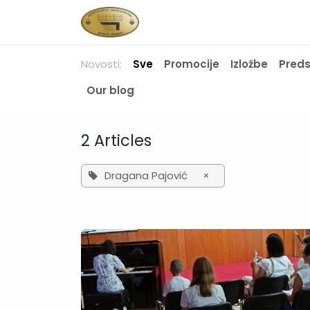
Skip to Content
Početna
Novosti
O nam
Novosti:
Sve
Promocije
Izložbe
Pred
Our blog
2 Articles
Dragana Pajović
×