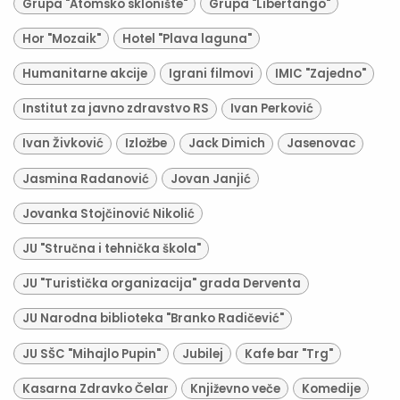
Grupa "Atomsko sklonište"
Grupa "Libertango"
Hor "Mozaik"
Hotel "Plava laguna"
Humanitarne akcije
Igrani filmovi
IMIC "Zajedno"
Institut za javno zdravstvo RS
Ivan Perković
Ivan Živković
Izložbe
Jack Dimich
Jasenovac
Jasmina Radanović
Jovan Janjić
Jovanka Stojčinović Nikolić
JU "Stručna i tehnička škola"
JU "Turistička organizacija" grada Derventa
JU Narodna biblioteka "Branko Radičević"
JU SŠC "Mihajlo Pupin"
Jubilej
Kafe bar "Trg"
Kasarna Zdravko Čelar
Književno veče
Komedije