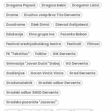
Dragana Pajović
Dragica Đekić
Dragomir Liščić
Drame
Društvo Josip Broz Tito Derventa
Duodrame
Džek Dimić
Dževad Galijašević
Edukacije
Etno grupa Iva
Fazonko Boban
Festival srednjoškolskog teatra
Festivali
Filmovi
FK "Tekstilac"
Folklor
GIK Derventa
Gimnazija "Jovan Dučić" Doboj
GO Derventa
Godišnjice
Goran Vinčić Vinča
Grad Derventa
Gradonačelnik
Gradski odbor Derventa
Gradski odbor SNSD Derventa
Gradsko pozorište "Jazavac"