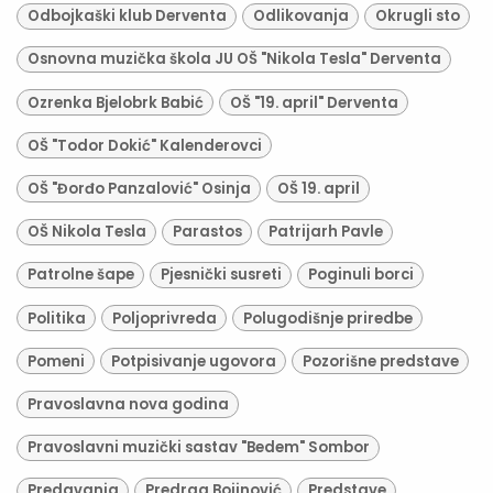
Odbojkaški klub Derventa
Odlikovanja
Okrugli sto
Osnovna muzička škola JU OŠ "Nikola Tesla" Derventa
Ozrenka Bjelobrk Babić
OŠ "19. april" Derventa
OŠ "Todor Dokić" Kalenderovci
OŠ "Đorđo Panzalović" Osinja
OŠ 19. april
OŠ Nikola Tesla
Parastos
Patrijarh Pavle
Patrolne šape
Pjesnički susreti
Poginuli borci
Politika
Poljoprivreda
Polugodišnje priredbe
Pomeni
Potpisivanje ugovora
Pozorišne predstave
Pravoslavna nova godina
Pravoslavni muzički sastav "Bedem" Sombor
Predavanja
Predrag Bojinović
Predstave