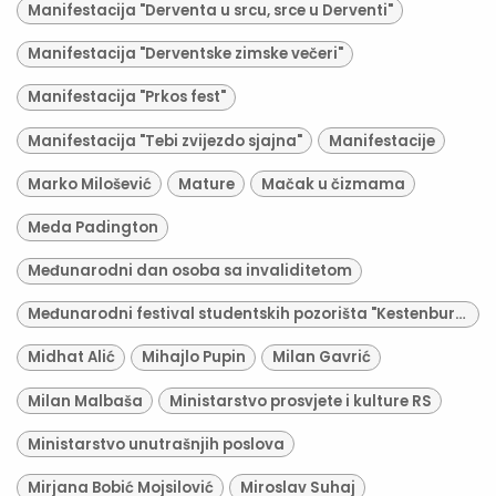
Manifestacija "Derventa u srcu, srce u Derventi"
Manifestacija "Derventske zimske večeri"
Manifestacija "Prkos fest"
Manifestacija "Tebi zvijezdo sjajna"
Manifestacije
Marko Milošević
Mature
Mačak u čizmama
Meda Padington
Međunarodni dan osoba sa invaliditetom
Međunarodni festival studentskih pozorišta "Kestenburg"
Midhat Alić
Mihajlo Pupin
Milan Gavrić
Milan Malbaša
Ministarstvo prosvjete i kulture RS
Ministarstvo unutrašnjih poslova
Mirjana Bobić Mojsilović
Miroslav Suhaj