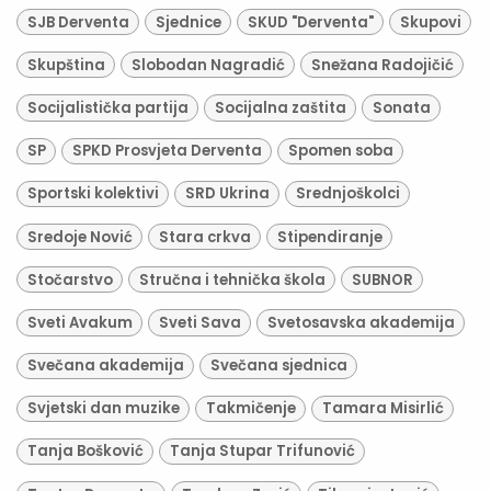
SJB Derventa
Sjednice
SKUD "Derventa"
Skupovi
Skupština
Slobodan Nagradić
Snežana Radojičić
Socijalistička partija
Socijalna zaštita
Sonata
SP
SPKD Prosvjeta Derventa
Spomen soba
Sportski kolektivi
SRD Ukrina
Srednjoškolci
Sredoje Nović
Stara crkva
Stipendiranje
Stočarstvo
Stručna i tehnička škola
SUBNOR
Sveti Avakum
Sveti Sava
Svetosavska akademija
Svečana akademija
Svečana sjednica
Svjetski dan muzike
Takmičenje
Tamara Misirlić
Tanja Bošković
Tanja Stupar Trifunović