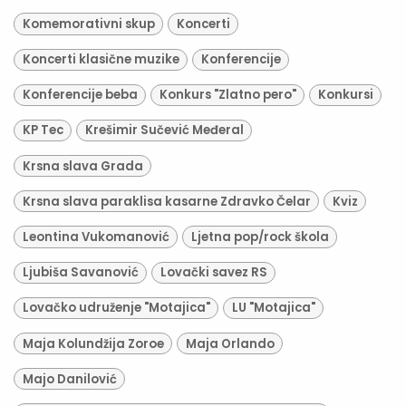
Komemorativni skup
Koncerti
Koncerti klasične muzike
Konferencije
Konferencije beba
Konkurs "Zlatno pero"
Konkursi
KP Tec
Krešimir Sučević Međeral
Krsna slava Grada
Krsna slava paraklisa kasarne Zdravko Čelar
Kviz
Leontina Vukomanović
Ljetna pop/rock škola
Ljubiša Savanović
Lovački savez RS
Lovačko udruženje "Motajica"
LU "Motajica"
Maja Kolundžija Zoroe
Maja Orlando
Majo Danilović