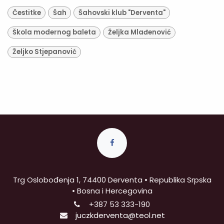
Čestitke
Šah
Šahovski klub "Derventa"
Škola modernog baleta
Željka Mlađenović
Željko Stjepanović
Trg Oslobođenja 1, 74400 Derventa • Republika Srpska
• Bosna i Hercegovina
+387
53 333-190
juczkderventa@teol.net