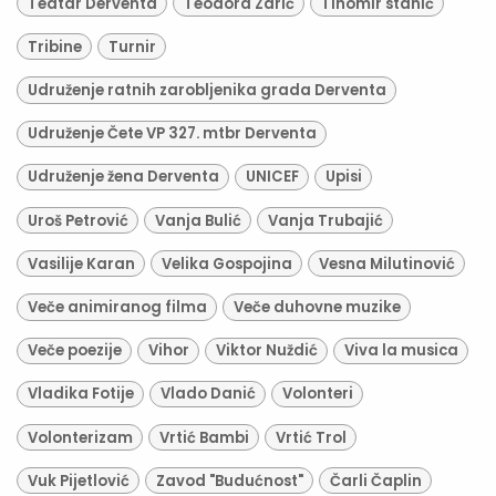
Teatar Derventa
Teodora Zarić
Tihomir stanić
Tribine
Turnir
Udruženje ratnih zarobljenika grada Derventa
Udruženje Čete VP 327. mtbr Derventa
Udruženje žena Derventa
UNICEF
Upisi
Uroš Petrović
Vanja Bulić
Vanja Trubajić
Vasilije Karan
Velika Gospojina
Vesna Milutinović
Veče animiranog filma
Veče duhovne muzike
Veče poezije
Vihor
Viktor Nuždić
Viva la musica
Vladika Fotije
Vlado Danić
Volonteri
Volonterizam
Vrtić Bambi
Vrtić Trol
Vuk Pijetlović
Zavod "Budućnost"
Čarli Čaplin