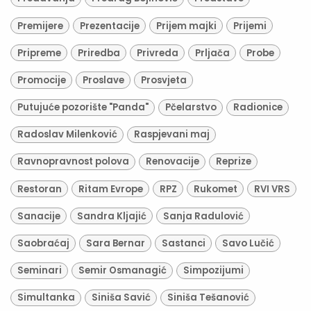
Premijere
Prezentacije
Prijem majki
Prijemi
Pripreme
Priredba
Privreda
Prljača
Probe
Promocije
Proslave
Prosvjeta
Putujuće pozorište "Panda"
Pčelarstvo
Radionice
Radoslav Milenković
Raspjevani maj
Ravnopravnost polova
Renovacije
Reprize
Restoran
Ritam Evrope
RPZ
Rukomet
RVI VRS
Sanacije
Sandra Kljajić
Sanja Radulović
Saobraćaj
Sara Bernar
Sastanci
Savo Lučić
Seminari
Semir Osmanagić
Simpozijumi
Simultanka
Siniša Savić
Siniša Tešanović