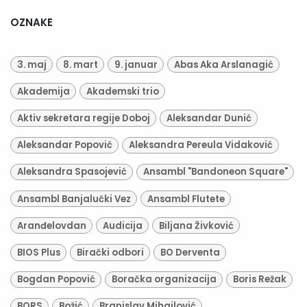
OZNAKE
3. maj
8. mart
9. januar
Abas Aka Arslanagić
Akademija
Akademski trio
Aktiv sekretara regije Doboj
Aleksandar Dunić
Aleksandar Popović
Aleksandra Pereula Vidaković
Aleksandra Spasojević
Ansambl "Bandoneon Square"
Ansambl Banjalučki Vez
Ansambl Flutete
Aranđelovdan
Audicija
Biljana Živković
BIOS Plus
Birački odbori
BO Derventa
Bogdan Popović
Boračka organizacija
Boris Režak
BORS
Božić
Branislav Mihajlović