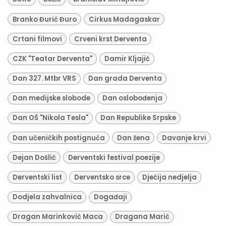
Branko Đurić Đuro
Cirkus Madagaskar
Crtani filmovi
Crveni krst Derventa
CZK "Teatar Derventa"
Damir Kljajić
Dan 327. Mtbr VRS
Dan grada Derventa
Dan medijske slobode
Dan oslobođenja
Dan OŠ "Nikola Tesla"
Dan Republike Srpske
Dan učeničkih postignuća
Dan žena
Davanje krvi
Dejan Došlić
Derventski festival poezije
Derventski list
Derventsko srce
Dječija nedjelja
Dodjela zahvalnica
Događaji
Dragan Marinković Maca
Dragana Marić