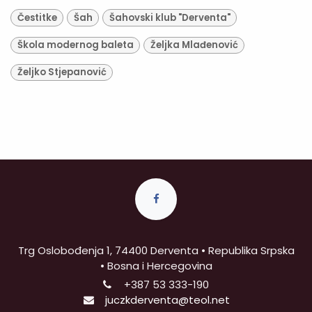
Čestitke
Šah
Šahovski klub "Derventa"
Škola modernog baleta
Željka Mlađenović
Željko Stjepanović
Trg Oslobođenja 1, 74400 Derventa • Republika Srpska
• Bosna i Hercegovina
+387
53 333-190
juczkderventa@teol.net