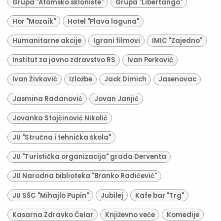
Grupa "Atomsko sklonište"
Grupa "Libertango"
Hor "Mozaik"
Hotel "Plava laguna"
Humanitarne akcije
Igrani filmovi
IMIC "Zajedno"
Institut za javno zdravstvo RS
Ivan Perković
Ivan Živković
Izložbe
Jack Dimich
Jasenovac
Jasmina Radanović
Jovan Janjić
Jovanka Stojčinović Nikolić
JU "Stručna i tehnička škola"
JU "Turistička organizacija" grada Derventa
JU Narodna biblioteka "Branko Radičević"
JU SŠC "Mihajlo Pupin"
Jubilej
Kafe bar "Trg"
Kasarna Zdravko Čelar
Književno veče
Komedije