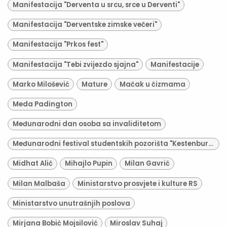
Manifestacija "Derventa u srcu, srce u Derventi"
Manifestacija "Derventske zimske večeri"
Manifestacija "Prkos fest"
Manifestacija "Tebi zvijezdo sjajna"
Manifestacije
Marko Milošević
Mature
Mačak u čizmama
Meda Padington
Međunarodni dan osoba sa invaliditetom
Međunarodni festival studentskih pozorišta "Kestenburg"
Midhat Alić
Mihajlo Pupin
Milan Gavrić
Milan Malbaša
Ministarstvo prosvjete i kulture RS
Ministarstvo unutrašnjih poslova
Mirjana Bobić Mojsilović
Miroslav Suhaj