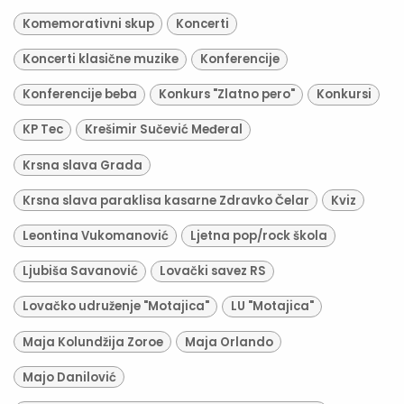
Komemorativni skup
Koncerti
Koncerti klasične muzike
Konferencije
Konferencije beba
Konkurs "Zlatno pero"
Konkursi
KP Tec
Krešimir Sučević Međeral
Krsna slava Grada
Krsna slava paraklisa kasarne Zdravko Čelar
Kviz
Leontina Vukomanović
Ljetna pop/rock škola
Ljubiša Savanović
Lovački savez RS
Lovačko udruženje "Motajica"
LU "Motajica"
Maja Kolundžija Zoroe
Maja Orlando
Majo Danilović