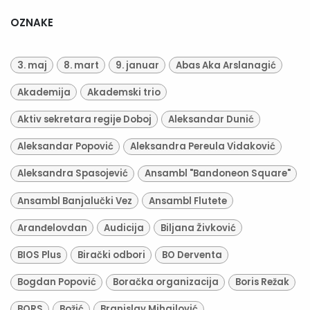
OZNAKE
3. maj
8. mart
9. januar
Abas Aka Arslanagić
Akademija
Akademski trio
Aktiv sekretara regije Doboj
Aleksandar Dunić
Aleksandar Popović
Aleksandra Pereula Vidaković
Aleksandra Spasojević
Ansambl "Bandoneon Square"
Ansambl Banjalučki Vez
Ansambl Flutete
Aranđelovdan
Audicija
Biljana Živković
BIOS Plus
Birački odbori
BO Derventa
Bogdan Popović
Boračka organizacija
Boris Režak
BORS
Božić
Branislav Mihajlović