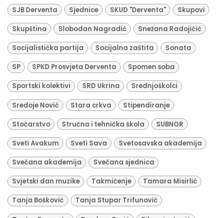
SJB Derventa
Sjednice
SKUD "Derventa"
Skupovi
Skupština
Slobodan Nagradić
Snežana Radojičić
Socijalistička partija
Socijalna zaštita
Sonata
SP
SPKD Prosvjeta Derventa
Spomen soba
Sportski kolektivi
SRD Ukrina
Srednjoškolci
Sredoje Nović
Stara crkva
Stipendiranje
Stočarstvo
Stručna i tehnička škola
SUBNOR
Sveti Avakum
Sveti Sava
Svetosavska akademija
Svečana akademija
Svečana sjednica
Svjetski dan muzike
Takmičenje
Tamara Misirlić
Tanja Bošković
Tanja Stupar Trifunović