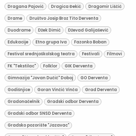
Dragana Pajović
Dragica Đekić
Dragomir Liščić
Drame
Društvo Josip Broz Tito Derventa
Duodrame
Džek Dimić
Dževad Galijašević
Edukacije
Etno grupa Iva
Fazonko Boban
Festival srednjoškolskog teatra
Festivali
Filmovi
FK "Tekstilac"
Folklor
GIK Derventa
Gimnazija "Jovan Dučić" Doboj
GO Derventa
Godišnjice
Goran Vinčić Vinča
Grad Derventa
Gradonačelnik
Gradski odbor Derventa
Gradski odbor SNSD Derventa
Gradsko pozorište "Jazavac"