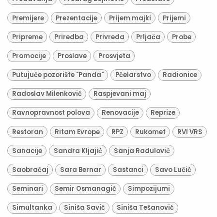
Premijere
Prezentacije
Prijem majki
Prijemi
Pripreme
Priredba
Privreda
Prljača
Probe
Promocije
Proslave
Prosvjeta
Putujuće pozorište "Panda"
Pčelarstvo
Radionice
Radoslav Milenković
Raspjevani maj
Ravnopravnost polova
Renovacije
Reprize
Restoran
Ritam Evrope
RPZ
Rukomet
RVI VRS
Sanacije
Sandra Kljajić
Sanja Radulović
Saobraćaj
Sara Bernar
Sastanci
Savo Lučić
Seminari
Semir Osmanagić
Simpozijumi
Simultanka
Siniša Savić
Siniša Tešanović