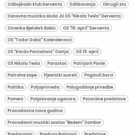
Odbojkaški klub Derventa
Odlikovanja
Okrugli sto
Osnovna muzička škola JU OŠ "Nikola Tesla" Derventa
Ozrenka Bjelobrk Babić
OŠ "19. april" Derventa
OŠ "Todor Dokić" Kalenderovci
OŠ "Đorđo Panzalović" Osinja
OŠ 19. april
OŠ Nikola Tesla
Parastos
Patrijarh Pavle
Patrolne šape
Pjesnički susreti
Poginuli borci
Politika
Poljoprivreda
Polugodišnje priredbe
Pomeni
Potpisivanje ugovora
Pozorišne predstave
Pravoslavna nova godina
Pravoslavni muzički sastav "Bedem" Sombor
Predavanja
Predrag Bojinović
Predstave