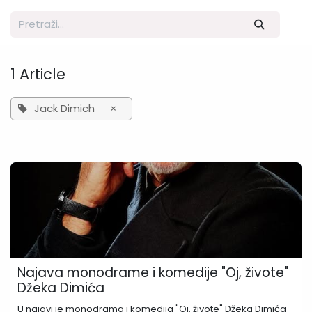
1 Article
Jack Dimich
×
Najava monodrame i komedije "Oj, živote"
Džeka Dimića
U najavi je monodrama i komedija "Oj, živote" Džeka Dimića