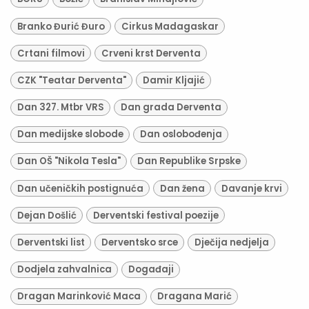
Branko Đurić Đuro
Cirkus Madagaskar
Crtani filmovi
Crveni krst Derventa
CZK "Teatar Derventa"
Damir Kljajić
Dan 327. Mtbr VRS
Dan grada Derventa
Dan medijske slobode
Dan oslobođenja
Dan OŠ "Nikola Tesla"
Dan Republike Srpske
Dan učeničkih postignuća
Dan žena
Davanje krvi
Dejan Došlić
Derventski festival poezije
Derventski list
Derventsko srce
Dječija nedjelja
Dodjela zahvalnica
Događaji
Dragan Marinković Maca
Dragana Marić