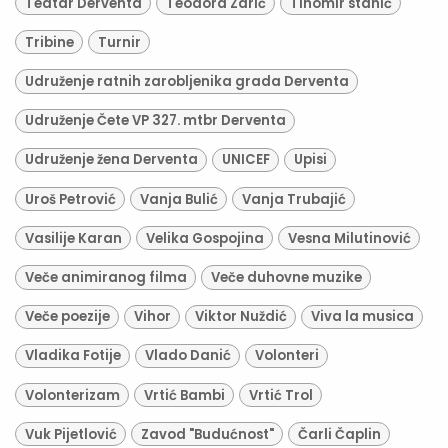
Teatar Derventa
Teodora Zarić
Tihomir stanić
Tribine
Turnir
Udruženje ratnih zarobljenika grada Derventa
Udruženje Čete VP 327. mtbr Derventa
Udruženje žena Derventa
UNICEF
Upisi
Uroš Petrović
Vanja Bulić
Vanja Trubajić
Vasilije Karan
Velika Gospojina
Vesna Milutinović
Veče animiranog filma
Veče duhovne muzike
Veče poezije
Vihor
Viktor Nuždić
Viva la musica
Vladika Fotije
Vlado Danić
Volonteri
Volonterizam
Vrtić Bambi
Vrtić Trol
Vuk Pijetlović
Zavod "Budućnost"
Čarli Čaplin