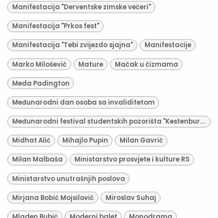
Manifestacija "Derventske zimske večeri"
Manifestacija "Prkos fest"
Manifestacija "Tebi zvijezdo sjajna"
Manifestacije
Marko Milošević
Mature
Mačak u čizmama
Meda Padington
Međunarodni dan osoba sa invaliditetom
Međunarodni festival studentskih pozorišta "Kestenburg"
Midhat Alić
Mihajlo Pupin
Milan Gavrić
Milan Malbaša
Ministarstvo prosvjete i kulture RS
Ministarstvo unutrašnjih poslova
Mirjana Bobić Mojsilović
Miroslav Suhaj
Mladen Bubić
Moderni balet
Monodrama