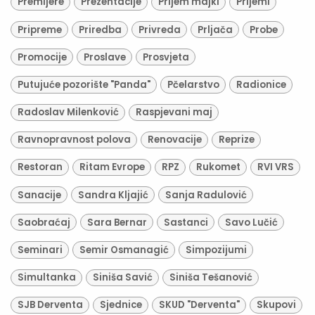
Premijere
Prezentacije
Prijem majki
Prijemi
Pripreme
Priredba
Privreda
Prljača
Probe
Promocije
Proslave
Prosvjeta
Putujuće pozorište "Panda"
Pčelarstvo
Radionice
Radoslav Milenković
Raspjevani maj
Ravnopravnost polova
Renovacije
Reprize
Restoran
Ritam Evrope
RPZ
Rukomet
RVI VRS
Sanacije
Sandra Kljajić
Sanja Radulović
Saobraćaj
Sara Bernar
Sastanci
Savo Lučić
Seminari
Semir Osmanagić
Simpozijumi
Simultanka
Siniša Savić
Siniša Tešanović
SJB Derventa
Sjednice
SKUD "Derventa"
Skupovi