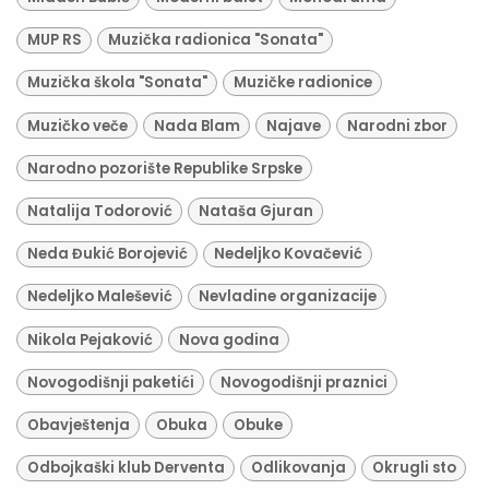
MUP RS
Muzička radionica "Sonata"
Muzička škola "Sonata"
Muzičke radionice
Muzičko veče
Nada Blam
Najave
Narodni zbor
Narodno pozorište Republike Srpske
Natalija Todorović
Nataša Gjuran
Neda Đukić Borojević
Nedeljko Kovačević
Nedeljko Malešević
Nevladine organizacije
Nikola Pejaković
Nova godina
Novogodišnji paketići
Novogodišnji praznici
Obavještenja
Obuka
Obuke
Odbojkaški klub Derventa
Odlikovanja
Okrugli sto