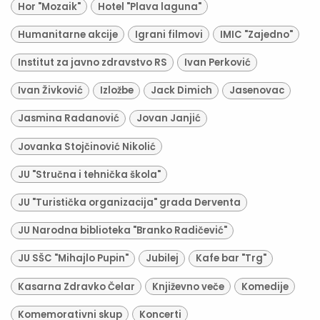
Hor "Mozaik"
Hotel "Plava laguna"
Humanitarne akcije
Igrani filmovi
IMIC "Zajedno"
Institut za javno zdravstvo RS
Ivan Perković
Ivan Živković
Izložbe
Jack Dimich
Jasenovac
Jasmina Radanović
Jovan Janjić
Jovanka Stojčinović Nikolić
JU "Stručna i tehnička škola"
JU "Turistička organizacija" grada Derventa
JU Narodna biblioteka "Branko Radičević"
JU SŠC "Mihajlo Pupin"
Jubilej
Kafe bar "Trg"
Kasarna Zdravko Čelar
Književno veče
Komedije
Komemorativni skup
Koncerti