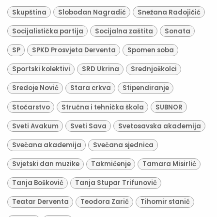
Skupština
Slobodan Nagradić
Snežana Radojičić
Socijalistička partija
Socijalna zaštita
Sonata
SP
SPKD Prosvjeta Derventa
Spomen soba
Sportski kolektivi
SRD Ukrina
Srednjoškolci
Sredoje Nović
Stara crkva
Stipendiranje
Stočarstvo
Stručna i tehnička škola
SUBNOR
Sveti Avakum
Sveti Sava
Svetosavska akademija
Svečana akademija
Svečana sjednica
Svjetski dan muzike
Takmičenje
Tamara Misirlić
Tanja Bošković
Tanja Stupar Trifunović
Teatar Derventa
Teodora Zarić
Tihomir stanić