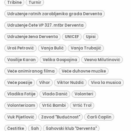
Tribine
Turnir
Udruženje ratnih zarobljenika grada Derventa
Udruženje Čete VP 327. mtbr Derventa
Udruženje žena Derventa
UNICEF
Upisi
Uroš Petrović
Vanja Bulić
Vanja Trubajić
Vasilije Karan
Velika Gospojina
Vesna Milutinović
Veče animiranog filma
Veče duhovne muzike
Veče poezije
Vihor
Viktor Nuždić
Viva la musica
Vladika Fotije
Vlado Danić
Volonteri
Volonterizam
Vrtić Bambi
Vrtić Trol
Vuk Pijetlović
Zavod "Budućnost"
Čarli Čaplin
Čestitke
Šah
Šahovski klub "Derventa"