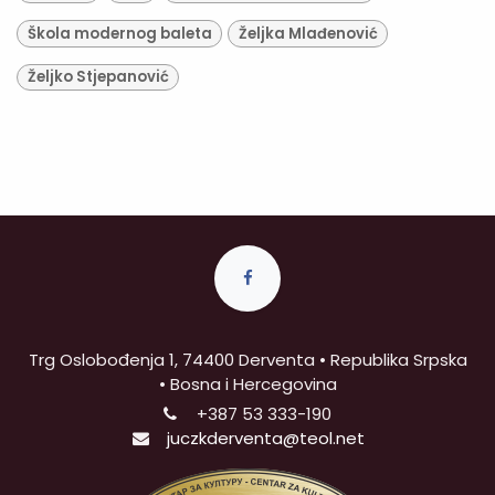
Škola modernog baleta
Željka Mlađenović
Željko Stjepanović
Trg Oslobođenja 1, 74400 Derventa • Republika Srpska
• Bosna i Hercegovina
+387
53 333-190
juczkderventa@teol.net