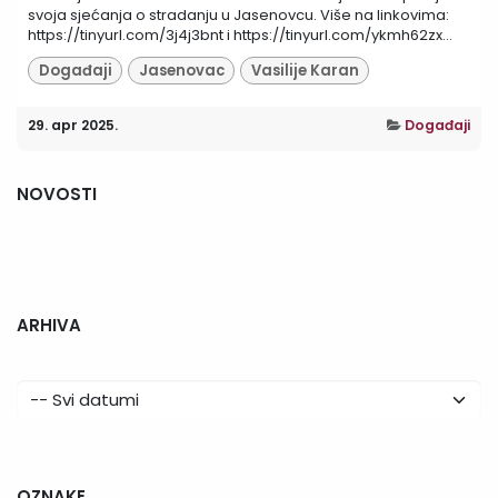
svoja sjećanja o stradanju u Jasenovcu. Više na linkovima:
https://tinyurl.com/3j4j3bnt i https://tinyurl.com/ykmh62zx...
Događaji
Jasenovac
Vasilije Karan
29. apr 2025.
Događaji
NOVOSTI
ARHIVA
OZNAKE