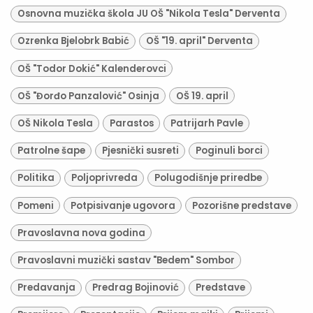
Osnovna muzička škola JU OŠ "Nikola Tesla" Derventa
Ozrenka Bjelobrk Babić
OŠ "19. april" Derventa
OŠ "Todor Dokić" Kalenderovci
OŠ "Đorđo Panzalović" Osinja
OŠ 19. april
OŠ Nikola Tesla
Parastos
Patrijarh Pavle
Patrolne šape
Pjesnički susreti
Poginuli borci
Politika
Poljoprivreda
Polugodišnje priredbe
Pomeni
Potpisivanje ugovora
Pozorišne predstave
Pravoslavna nova godina
Pravoslavni muzički sastav "Bedem" Sombor
Predavanja
Predrag Bojinović
Predstave