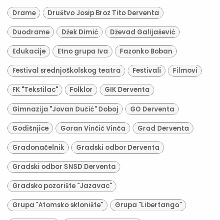
Drame
Društvo Josip Broz Tito Derventa
Duodrame
Džek Dimić
Dževad Galijašević
Edukacije
Etno grupa Iva
Fazonko Boban
Festival srednjoškolskog teatra
Festivali
Filmovi
FK "Tekstilac"
Folklor
GIK Derventa
Gimnazija "Jovan Dučić" Doboj
GO Derventa
Godišnjice
Goran Vinčić Vinča
Grad Derventa
Gradonačelnik
Gradski odbor Derventa
Gradski odbor SNSD Derventa
Gradsko pozorište "Jazavac"
Grupa "Atomsko sklonište"
Grupa "Libertango"