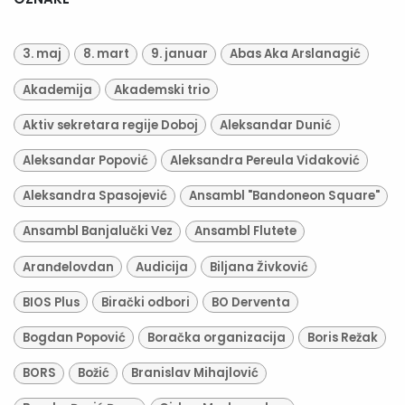
3. maj
8. mart
9. januar
Abas Aka Arslanagić
Akademija
Akademski trio
Aktiv sekretara regije Doboj
Aleksandar Dunić
Aleksandar Popović
Aleksandra Pereula Vidaković
Aleksandra Spasojević
Ansambl "Bandoneon Square"
Ansambl Banjalučki Vez
Ansambl Flutete
Aranđelovdan
Audicija
Biljana Živković
BIOS Plus
Birački odbori
BO Derventa
Bogdan Popović
Boračka organizacija
Boris Režak
BORS
Božić
Branislav Mihajlović