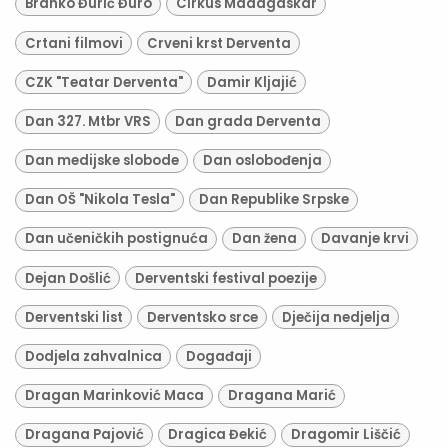
Branko Đurić Đuro
Cirkus Madagaskar
Crtani filmovi
Crveni krst Derventa
CZK "Teatar Derventa"
Damir Kljajić
Dan 327. Mtbr VRS
Dan grada Derventa
Dan medijske slobode
Dan oslobođenja
Dan OŠ "Nikola Tesla"
Dan Republike Srpske
Dan učeničkih postignuća
Dan žena
Davanje krvi
Dejan Došlić
Derventski festival poezije
Derventski list
Derventsko srce
Dječija nedjelja
Dodjela zahvalnica
Događaji
Dragan Marinković Maca
Dragana Marić
Dragana Pajović
Dragica Đekić
Dragomir Liščić