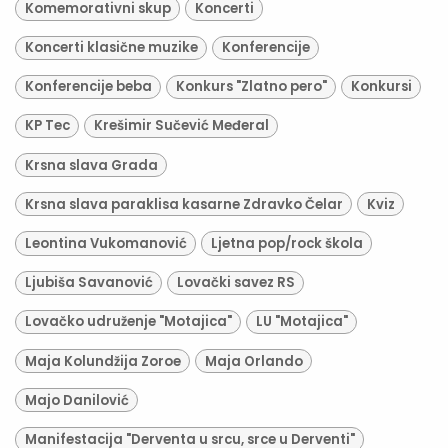
Komemorativni skup
Koncerti
Koncerti klasične muzike
Konferencije
Konferencije beba
Konkurs "Zlatno pero"
Konkursi
KP Tec
Krešimir Sučević Međeral
Krsna slava Grada
Krsna slava paraklisa kasarne Zdravko Čelar
Kviz
Leontina Vukomanović
Ljetna pop/rock škola
Ljubiša Savanović
Lovački savez RS
Lovačko udruženje "Motajica"
LU "Motajica"
Maja Kolundžija Zoroe
Maja Orlando
Majo Danilović
Manifestacija "Derventa u srcu, srce u Derventi"