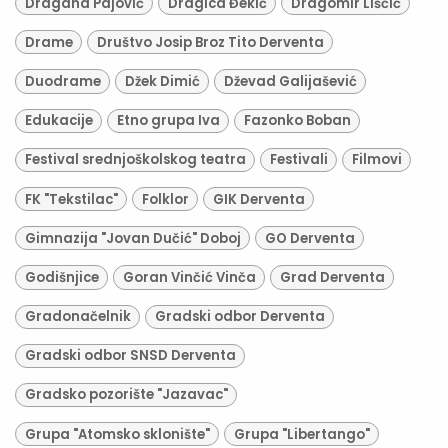
Dragana Pajović
Dragica Đekić
Dragomir Liščić
Drame
Društvo Josip Broz Tito Derventa
Duodrame
Džek Dimić
Dževad Galijašević
Edukacije
Etno grupa Iva
Fazonko Boban
Festival srednjoškolskog teatra
Festivali
Filmovi
FK "Tekstilac"
Folklor
GIK Derventa
Gimnazija "Jovan Dučić" Doboj
GO Derventa
Godišnjice
Goran Vinčić Vinča
Grad Derventa
Gradonačelnik
Gradski odbor Derventa
Gradski odbor SNSD Derventa
Gradsko pozorište "Jazavac"
Grupa "Atomsko sklonište"
Grupa "Libertango"