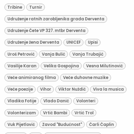
Tribine
Turnir
Udruženje ratnih zarobljenika grada Derventa
Udruženje Čete VP 327. mtbr Derventa
Udruženje žena Derventa
UNICEF
Upisi
Uroš Petrović
Vanja Bulić
Vanja Trubajić
Vasilije Karan
Velika Gospojina
Vesna Milutinović
Veče animiranog filma
Veče duhovne muzike
Veče poezije
Vihor
Viktor Nuždić
Viva la musica
Vladika Fotije
Vlado Danić
Volonteri
Volonterizam
Vrtić Bambi
Vrtić Trol
Vuk Pijetlović
Zavod "Budućnost"
Čarli Čaplin