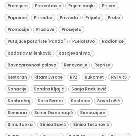
Premijere
Prezentacije
Prijem majki
Prijemi
Pripreme
Priredba
Privreda
Prljača
Probe
Promocije
Proslave
Prosvjeta
Putujuće pozorište "Panda"
Pčelarstvo
Radionice
Radoslav Milenković
Raspjevani maj
Ravnopravnost polova
Renovacije
Reprize
Restoran
Ritam Evrope
RPZ
Rukomet
RVI VRS
Sanacije
Sandra Kljajić
Sanja Radulović
Saobraćaj
Sara Bernar
Sastanci
Savo Lučić
Seminari
Semir Osmanagić
Simpozijumi
Simultanka
Siniša Savić
Siniša Tešanović