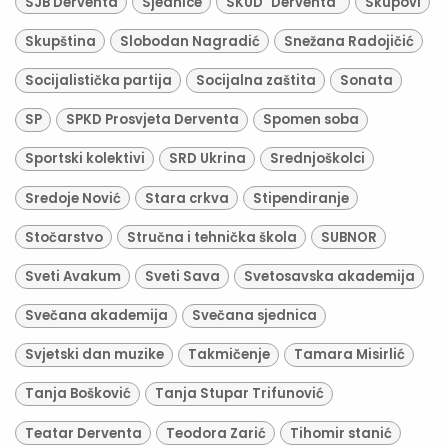
SJB Derventa
Sjednice
SKUD "Derventa"
Skupovi
Skupština
Slobodan Nagradić
Snežana Radojičić
Socijalistička partija
Socijalna zaštita
Sonata
SP
SPKD Prosvjeta Derventa
Spomen soba
Sportski kolektivi
SRD Ukrina
Srednjoškolci
Sredoje Nović
Stara crkva
Stipendiranje
Stočarstvo
Stručna i tehnička škola
SUBNOR
Sveti Avakum
Sveti Sava
Svetosavska akademija
Svečana akademija
Svečana sjednica
Svjetski dan muzike
Takmičenje
Tamara Misirlić
Tanja Bošković
Tanja Stupar Trifunović
Teatar Derventa
Teodora Zarić
Tihomir stanić