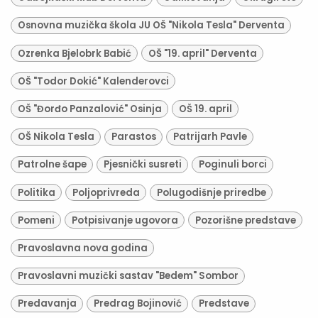
Osnovna muzička škola JU OŠ "Nikola Tesla" Derventa
Ozrenka Bjelobrk Babić
OŠ "19. april" Derventa
OŠ "Todor Dokić" Kalenderovci
OŠ "Đorđo Panzalović" Osinja
OŠ 19. april
OŠ Nikola Tesla
Parastos
Patrijarh Pavle
Patrolne šape
Pjesnički susreti
Poginuli borci
Politika
Poljoprivreda
Polugodišnje priredbe
Pomeni
Potpisivanje ugovora
Pozorišne predstave
Pravoslavna nova godina
Pravoslavni muzički sastav "Bedem" Sombor
Predavanja
Predrag Bojinović
Predstave