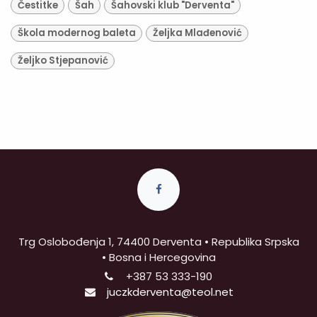
Čestitke
Šah
Šahovski klub "Derventa"
Škola modernog baleta
Željka Mlađenović
Željko Stjepanović
Trg Oslobođenja 1, 74400 Derventa • Republika Srpska
• Bosna i Hercegovina
+387
53 333-190
juczkderventa@teol.net