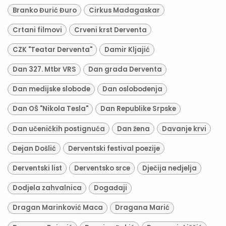
Branko Đurić Đuro
Cirkus Madagaskar
Crtani filmovi
Crveni krst Derventa
CZK "Teatar Derventa"
Damir Kljajić
Dan 327. Mtbr VRS
Dan grada Derventa
Dan medijske slobode
Dan oslobođenja
Dan OŠ "Nikola Tesla"
Dan Republike Srpske
Dan učeničkih postignuća
Dan žena
Davanje krvi
Dejan Došlić
Derventski festival poezije
Derventski list
Derventsko srce
Dječija nedjelja
Dodjela zahvalnica
Događaji
Dragan Marinković Maca
Dragana Marić