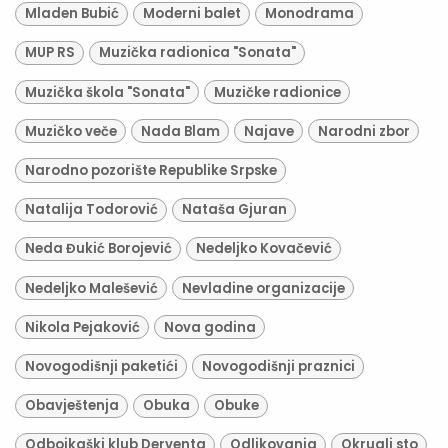
Mladen Bubić
Moderni balet
Monodrama
MUP RS
Muzička radionica "Sonata"
Muzička škola "Sonata"
Muzičke radionice
Muzičko veče
Nada Blam
Najave
Narodni zbor
Narodno pozorište Republike Srpske
Natalija Todorović
Nataša Gjuran
Neda Đukić Borojević
Nedeljko Kovačević
Nedeljko Malešević
Nevladine organizacije
Nikola Pejaković
Nova godina
Novogodišnji paketići
Novogodišnji praznici
Obavještenja
Obuka
Obuke
Odbojkaški klub Derventa
Odlikovanja
Okrugli sto