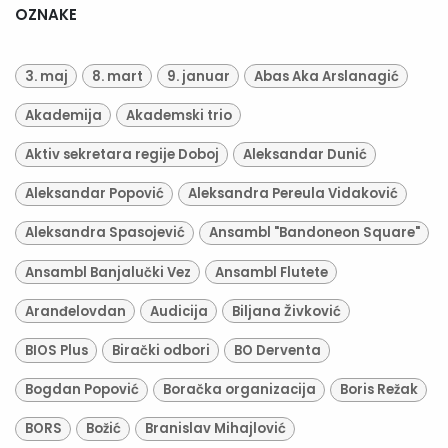
OZNAKE
3. maj
8. mart
9. januar
Abas Aka Arslanagić
Akademija
Akademski trio
Aktiv sekretara regije Doboj
Aleksandar Dunić
Aleksandar Popović
Aleksandra Pereula Vidaković
Aleksandra Spasojević
Ansambl "Bandoneon Square"
Ansambl Banjalučki Vez
Ansambl Flutete
Aranđelovdan
Audicija
Biljana Živković
BIOS Plus
Birački odbori
BO Derventa
Bogdan Popović
Boračka organizacija
Boris Režak
BORS
Božić
Branislav Mihajlović