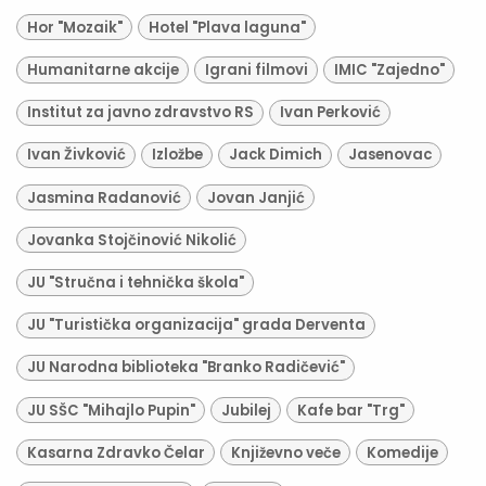
Hor "Mozaik"
Hotel "Plava laguna"
Humanitarne akcije
Igrani filmovi
IMIC "Zajedno"
Institut za javno zdravstvo RS
Ivan Perković
Ivan Živković
Izložbe
Jack Dimich
Jasenovac
Jasmina Radanović
Jovan Janjić
Jovanka Stojčinović Nikolić
JU "Stručna i tehnička škola"
JU "Turistička organizacija" grada Derventa
JU Narodna biblioteka "Branko Radičević"
JU SŠC "Mihajlo Pupin"
Jubilej
Kafe bar "Trg"
Kasarna Zdravko Čelar
Književno veče
Komedije