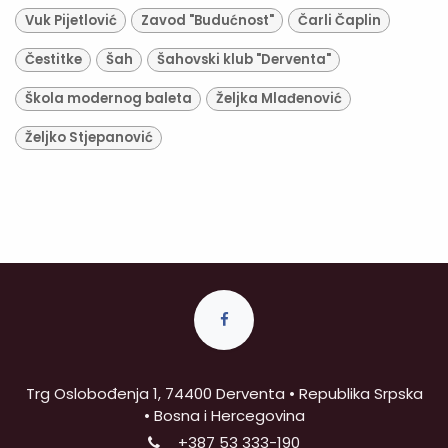
Vuk Pijetlović
Zavod "Budućnost"
Čarli Čaplin
Čestitke
Šah
Šahovski klub "Derventa"
Škola modernog baleta
Željka Mlađenović
Željko Stjepanović
Trg Oslobođenja 1, 74400 Derventa • Republika Srpska
• Bosna i Hercegovina
+387
53 333-190