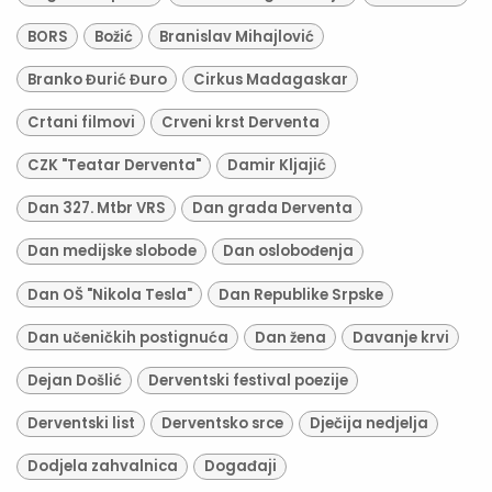
BORS
Božić
Branislav Mihajlović
Branko Đurić Đuro
Cirkus Madagaskar
Crtani filmovi
Crveni krst Derventa
CZK "Teatar Derventa"
Damir Kljajić
Dan 327. Mtbr VRS
Dan grada Derventa
Dan medijske slobode
Dan oslobođenja
Dan OŠ "Nikola Tesla"
Dan Republike Srpske
Dan učeničkih postignuća
Dan žena
Davanje krvi
Dejan Došlić
Derventski festival poezije
Derventski list
Derventsko srce
Dječija nedjelja
Dodjela zahvalnica
Događaji