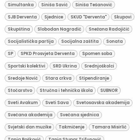
Simultanka
Siniša Savić
Siniša Tešanović
SJB Derventa
Sjednice
SKUD "Derventa"
Skupovi
Skupština
Slobodan Nagradić
Snežana Radojičić
Socijalistička partija
Socijalna zaštita
Sonata
SP
SPKD Prosvjeta Derventa
Spomen soba
Sportski kolektivi
SRD Ukrina
Srednjoškolci
Sredoje Nović
Stara crkva
Stipendiranje
Stočarstvo
Stručna i tehnička škola
SUBNOR
Sveti Avakum
Sveti Sava
Svetosavska akademija
Svečana akademija
Svečana sjednica
Svjetski dan muzike
Takmičenje
Tamara Misirlić
Tanja Bošković
Tanja Stupar Trifunović