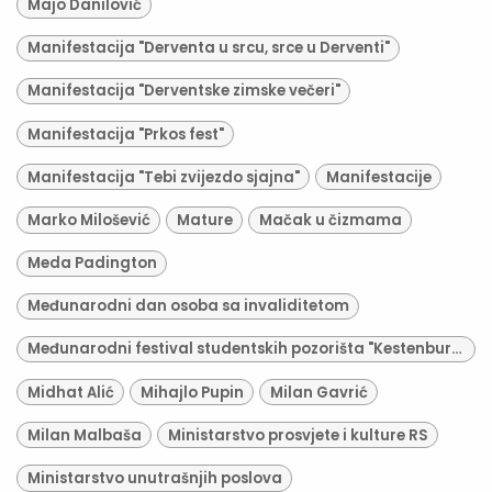
Majo Danilović
Manifestacija "Derventa u srcu, srce u Derventi"
Manifestacija "Derventske zimske večeri"
Manifestacija "Prkos fest"
Manifestacija "Tebi zvijezdo sjajna"
Manifestacije
Marko Milošević
Mature
Mačak u čizmama
Meda Padington
Međunarodni dan osoba sa invaliditetom
Međunarodni festival studentskih pozorišta "Kestenburg"
Midhat Alić
Mihajlo Pupin
Milan Gavrić
Milan Malbaša
Ministarstvo prosvjete i kulture RS
Ministarstvo unutrašnjih poslova