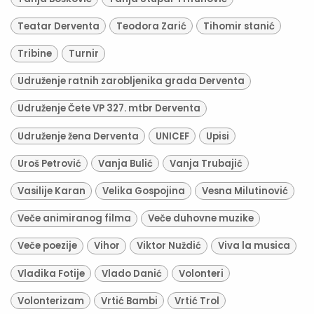
Teatar Derventa
Teodora Zarić
Tihomir stanić
Tribine
Turnir
Udruženje ratnih zarobljenika grada Derventa
Udruženje Čete VP 327. mtbr Derventa
Udruženje žena Derventa
UNICEF
Upisi
Uroš Petrović
Vanja Bulić
Vanja Trubajić
Vasilije Karan
Velika Gospojina
Vesna Milutinović
Veče animiranog filma
Veče duhovne muzike
Veče poezije
Vihor
Viktor Nuždić
Viva la musica
Vladika Fotije
Vlado Danić
Volonteri
Volonterizam
Vrtić Bambi
Vrtić Trol