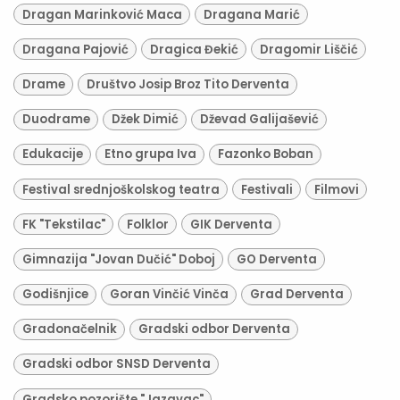
Dragan Marinković Maca
Dragana Marić
Dragana Pajović
Dragica Đekić
Dragomir Liščić
Drame
Društvo Josip Broz Tito Derventa
Duodrame
Džek Dimić
Dževad Galijašević
Edukacije
Etno grupa Iva
Fazonko Boban
Festival srednjoškolskog teatra
Festivali
Filmovi
FK "Tekstilac"
Folklor
GIK Derventa
Gimnazija "Jovan Dučić" Doboj
GO Derventa
Godišnjice
Goran Vinčić Vinča
Grad Derventa
Gradonačelnik
Gradski odbor Derventa
Gradski odbor SNSD Derventa
Gradsko pozorište "Jazavac"