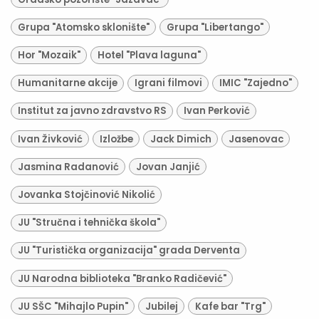
Grupa "Atomsko sklonište"
Grupa "Libertango"
Hor "Mozaik"
Hotel "Plava laguna"
Humanitarne akcije
Igrani filmovi
IMIC "Zajedno"
Institut za javno zdravstvo RS
Ivan Perković
Ivan Živković
Izložbe
Jack Dimich
Jasenovac
Jasmina Radanović
Jovan Janjić
Jovanka Stojčinović Nikolić
JU "Stručna i tehnička škola"
JU "Turistička organizacija" grada Derventa
JU Narodna biblioteka "Branko Radičević"
JU SŠC "Mihajlo Pupin"
Jubilej
Kafe bar "Trg"