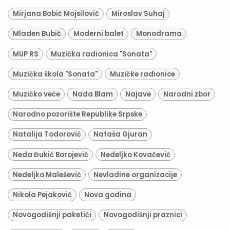
Mirjana Bobić Mojsilović
Miroslav Suhaj
Mladen Bubić
Moderni balet
Monodrama
MUP RS
Muzička radionica "Sonata"
Muzička škola "Sonata"
Muzičke radionice
Muzičko veče
Nada Blam
Najave
Narodni zbor
Narodno pozorište Republike Srpske
Natalija Todorović
Nataša Gjuran
Neda Đukić Borojević
Nedeljko Kovačević
Nedeljko Malešević
Nevladine organizacije
Nikola Pejaković
Nova godina
Novogodišnji paketići
Novogodišnji praznici