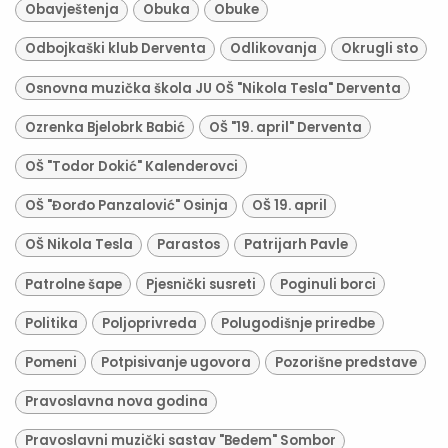
Obavještenja
Obuka
Obuke
Odbojkaški klub Derventa
Odlikovanja
Okrugli sto
Osnovna muzička škola JU OŠ "Nikola Tesla" Derventa
Ozrenka Bjelobrk Babić
OŠ "19. april" Derventa
OŠ "Todor Dokić" Kalenderovci
OŠ "Đorđo Panzalović" Osinja
OŠ 19. april
OŠ Nikola Tesla
Parastos
Patrijarh Pavle
Patrolne šape
Pjesnički susreti
Poginuli borci
Politika
Poljoprivreda
Polugodišnje priredbe
Pomeni
Potpisivanje ugovora
Pozorišne predstave
Pravoslavna nova godina
Pravoslavni muzički sastav "Bedem" Sombor