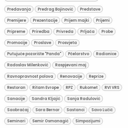
Predavanja
Predrag Bojinović
Predstave
Premijere
Prezentacije
Prijem majki
Prijemi
Pripreme
Priredba
Privreda
Prljača
Probe
Promocije
Proslave
Prosvjeta
Putujuće pozorište "Panda"
Pčelarstvo
Radionice
Radoslav Milenković
Raspjevani maj
Ravnopravnost polova
Renovacije
Reprize
Restoran
Ritam Evrope
RPZ
Rukomet
RVI VRS
Sanacije
Sandra Kljajić
Sanja Radulović
Saobraćaj
Sara Bernar
Sastanci
Savo Lučić
Seminari
Semir Osmanagić
Simpozijumi