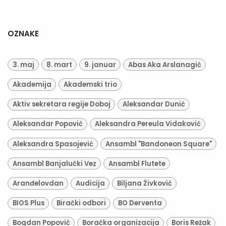
OZNAKE
3. maj
8. mart
9. januar
Abas Aka Arslanagić
Akademija
Akademski trio
Aktiv sekretara regije Doboj
Aleksandar Dunić
Aleksandar Popović
Aleksandra Pereula Vidaković
Aleksandra Spasojević
Ansambl "Bandoneon Square"
Ansambl Banjalučki Vez
Ansambl Flutete
Aranđelovdan
Audicija
Biljana Živković
BIOS Plus
Birački odbori
BO Derventa
Bogdan Popović
Boračka organizacija
Boris Režak