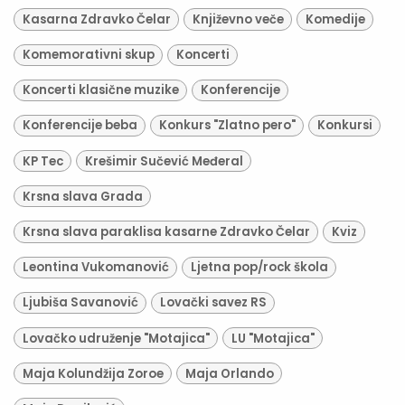
Kasarna Zdravko Čelar
Književno veče
Komedije
Komemorativni skup
Koncerti
Koncerti klasične muzike
Konferencije
Konferencije beba
Konkurs "Zlatno pero"
Konkursi
KP Tec
Krešimir Sučević Međeral
Krsna slava Grada
Krsna slava paraklisa kasarne Zdravko Čelar
Kviz
Leontina Vukomanović
Ljetna pop/rock škola
Ljubiša Savanović
Lovački savez RS
Lovačko udruženje "Motajica"
LU "Motajica"
Maja Kolundžija Zoroe
Maja Orlando