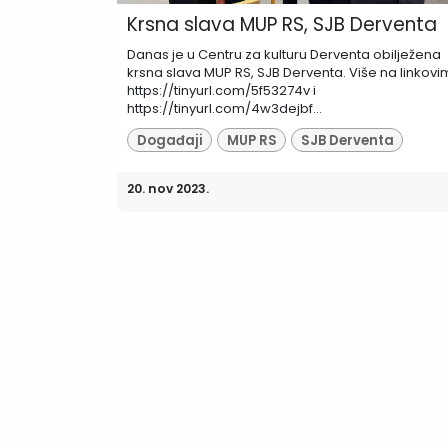
Krsna slava MUP RS, SJB Derventa
Danas je u Centru za kulturu Derventa obilježena
krsna slava MUP RS, SJB Derventa. Više na linkovi
https://tinyurl.com/5f53274v i
https://tinyurl.com/4w3dejbf...
Događaji
MUP RS
SJB Derventa
20. nov 2023.