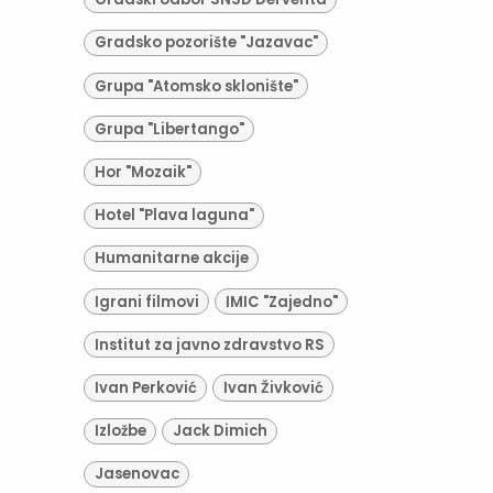
Gradsko pozorište "Jazavac"
Grupa "Atomsko sklonište"
Grupa "Libertango"
Hor "Mozaik"
Hotel "Plava laguna"
Humanitarne akcije
Igrani filmovi
IMIC "Zajedno"
Institut za javno zdravstvo RS
Ivan Perković
Ivan Živković
Izložbe
Jack Dimich
Jasenovac