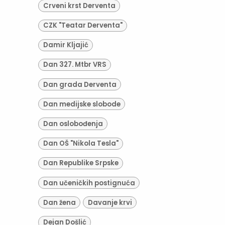
Crveni krst Derventa
CZK "Teatar Derventa"
Damir Kljajić
Dan 327. Mtbr VRS
Dan grada Derventa
Dan medijske slobode
Dan oslobođenja
Dan OŠ "Nikola Tesla"
Dan Republike Srpske
Dan učeničkih postignuća
Dan žena
Davanje krvi
Dejan Došlić