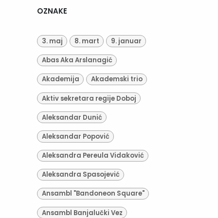
OZNAKE
3. maj
8. mart
9. januar
Abas Aka Arslanagić
Akademija
Akademski trio
Aktiv sekretara regije Doboj
Aleksandar Dunić
Aleksandar Popović
Aleksandra Pereula Vidaković
Aleksandra Spasojević
Ansambl "Bandoneon Square"
Ansambl Banjalučki Vez