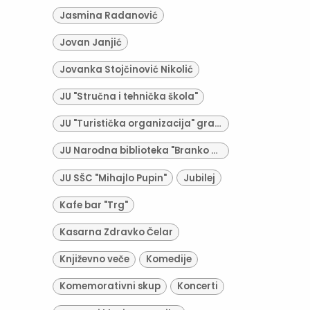
Jasmina Radanović
Jovan Janjić
Jovanka Stojčinović Nikolić
JU "Stručna i tehnička škola"
JU "Turistička organizacija" grada Derventa
JU Narodna biblioteka "Branko Radičević"
JU SŠC "Mihajlo Pupin"
Jubilej
Kafe bar "Trg"
Kasarna Zdravko Čelar
Književno veče
Komedije
Komemorativni skup
Koncerti