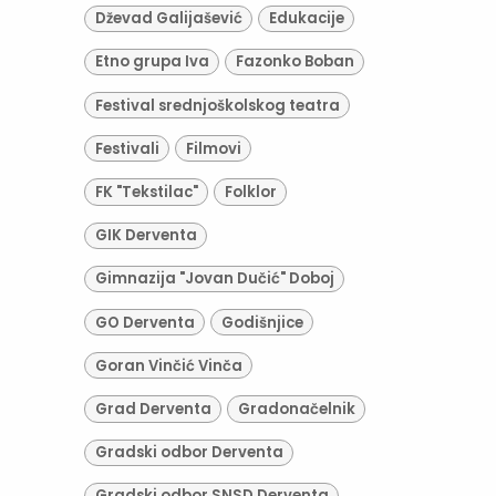
Dževad Galijašević
Edukacije
Etno grupa Iva
Fazonko Boban
Festival srednjoškolskog teatra
Festivali
Filmovi
FK "Tekstilac"
Folklor
GIK Derventa
Gimnazija "Jovan Dučić" Doboj
GO Derventa
Godišnjice
Goran Vinčić Vinča
Grad Derventa
Gradonačelnik
Gradski odbor Derventa
Gradski odbor SNSD Derventa