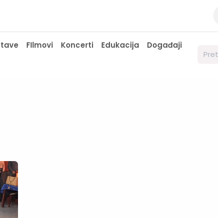
a
Kontaktirajte nas
Javne nabavke
stave
FIlmovi
Koncerti
Edukacija
Događaji