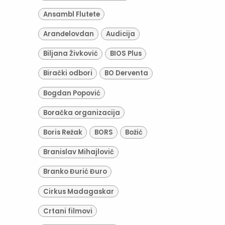
Ansambl Flutete
Aranđelovdan
Audicija
Biljana Živković
BIOS Plus
Birački odbori
BO Derventa
Bogdan Popović
Boračka organizacija
Boris Režak
BORS
Božić
Branislav Mihajlović
Branko Đurić Đuro
Cirkus Madagaskar
Crtani filmovi