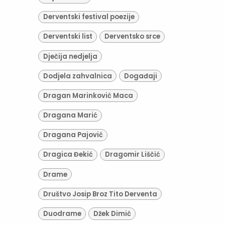
Derventski festival poezije
Derventski list
Derventsko srce
Dječija nedjelja
Dodjela zahvalnica
Događaji
Dragan Marinković Maca
Dragana Marić
Dragana Pajović
Dragica Đekić
Dragomir Liščić
Drame
Društvo Josip Broz Tito Derventa
Duodrame
Džek Dimić