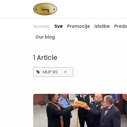
Skip to Content
Početna
Novosti
O nam
Novosti:
Sve
Promocije
Izložbe
Pred
Our blog
1 Article
MUP RS
×