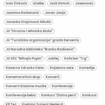
Ivan Živković
Izložbe
Jack Dimich
Jasenovac
Jasmina Radanović
Jovan Janjić
Jovanka Stojčinović Nikolić
JU "Stručna i tehnička škola"
JU "Turistička organizacija" grada Derventa
JU Narodna biblioteka "Branko Radičević"
JU SŠC "Mihajlo Pupin"
Jubilej
Kafe bar "Trg"
Kasarna Zdravko Čelar
Književno veče
Komedije
Komemorativni skup
Koncerti
Koncerti klasične muzike
Konferencije
Konferencije beba
Konkurs "Zlatno pero"
Konkursi
KP Tec
Krešimir Sučević Međeral