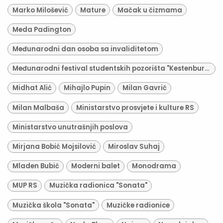
Marko Milošević
Mature
Mačak u čizmama
Meda Padington
Međunarodni dan osoba sa invaliditetom
Međunarodni festival studentskih pozorišta "Kestenburg"
Midhat Alić
Mihajlo Pupin
Milan Gavrić
Milan Malbaša
Ministarstvo prosvjete i kulture RS
Ministarstvo unutrašnjih poslova
Mirjana Bobić Mojsilović
Miroslav Suhaj
Mladen Bubić
Moderni balet
Monodrama
MUP RS
Muzička radionica "Sonata"
Muzička škola "Sonata"
Muzičke radionice