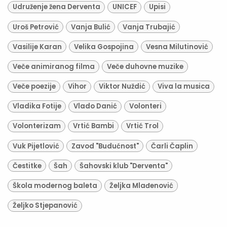
Udruženje žena Derventa
UNICEF
Upisi
Uroš Petrović
Vanja Bulić
Vanja Trubajić
Vasilije Karan
Velika Gospojina
Vesna Milutinović
Veče animiranog filma
Veče duhovne muzike
Veče poezije
Vihor
Viktor Nuždić
Viva la musica
Vladika Fotije
Vlado Danić
Volonteri
Volonterizam
Vrtić Bambi
Vrtić Trol
Vuk Pijetlović
Zavod "Budućnost"
Čarli Čaplin
Čestitke
Šah
Šahovski klub "Derventa"
Škola modernog baleta
Željka Mlađenović
Željko Stjepanović