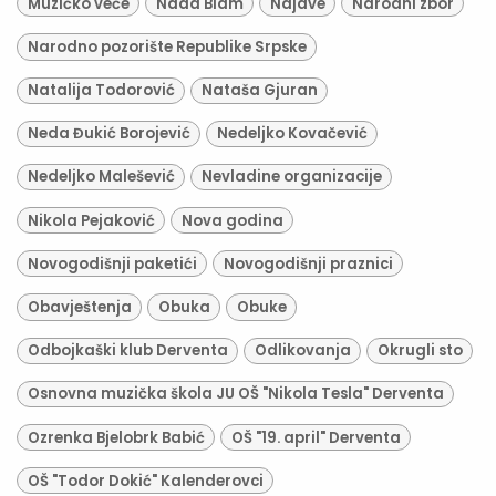
Muzičko veče
Nada Blam
Najave
Narodni zbor
Narodno pozorište Republike Srpske
Natalija Todorović
Nataša Gjuran
Neda Đukić Borojević
Nedeljko Kovačević
Nedeljko Malešević
Nevladine organizacije
Nikola Pejaković
Nova godina
Novogodišnji paketići
Novogodišnji praznici
Obavještenja
Obuka
Obuke
Odbojkaški klub Derventa
Odlikovanja
Okrugli sto
Osnovna muzička škola JU OŠ "Nikola Tesla" Derventa
Ozrenka Bjelobrk Babić
OŠ "19. april" Derventa
OŠ "Todor Dokić" Kalenderovci