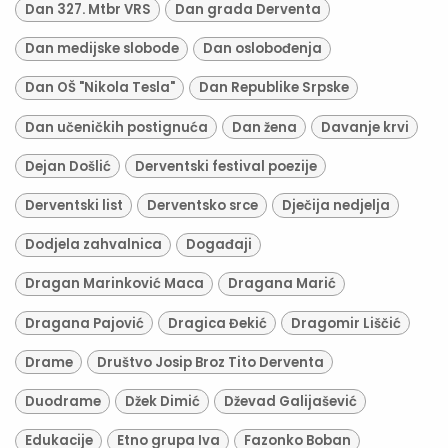
Dan 327. Mtbr VRS
Dan grada Derventa
Dan medijske slobode
Dan oslobođenja
Dan OŠ "Nikola Tesla"
Dan Republike Srpske
Dan učeničkih postignuća
Dan žena
Davanje krvi
Dejan Došlić
Derventski festival poezije
Derventski list
Derventsko srce
Dječija nedjelja
Dodjela zahvalnica
Događaji
Dragan Marinković Maca
Dragana Marić
Dragana Pajović
Dragica Đekić
Dragomir Liščić
Drame
Društvo Josip Broz Tito Derventa
Duodrame
Džek Dimić
Dževad Galijašević
Edukacije
Etno grupa Iva
Fazonko Boban