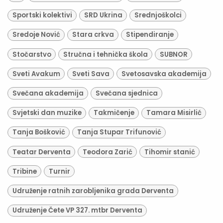
Sportski kolektivi
SRD Ukrina
Srednjoškolci
Sredoje Nović
Stara crkva
Stipendiranje
Stočarstvo
Stručna i tehnička škola
SUBNOR
Sveti Avakum
Sveti Sava
Svetosavska akademija
Svečana akademija
Svečana sjednica
Svjetski dan muzike
Takmičenje
Tamara Misirlić
Tanja Bošković
Tanja Stupar Trifunović
Teatar Derventa
Teodora Zarić
Tihomir stanić
Tribine
Turnir
Udruženje ratnih zarobljenika grada Derventa
Udruženje Čete VP 327. mtbr Derventa