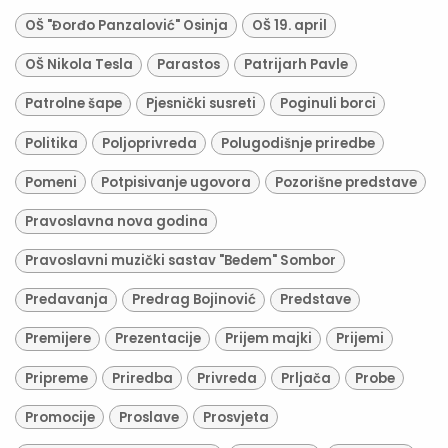
OŠ "Đorđo Panzalović" Osinja
OŠ 19. april
OŠ Nikola Tesla
Parastos
Patrijarh Pavle
Patrolne šape
Pjesnički susreti
Poginuli borci
Politika
Poljoprivreda
Polugodišnje priredbe
Pomeni
Potpisivanje ugovora
Pozorišne predstave
Pravoslavna nova godina
Pravoslavni muzički sastav "Bedem" Sombor
Predavanja
Predrag Bojinović
Predstave
Premijere
Prezentacije
Prijem majki
Prijemi
Pripreme
Priredba
Privreda
Prljača
Probe
Promocije
Proslave
Prosvjeta