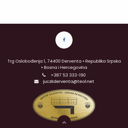
Trg Oslobođenja 1, 74400 Derventa • Republika Srpska
• Bosna i Hercegovina
+387
53 333-190
juczkderventa@teol.net