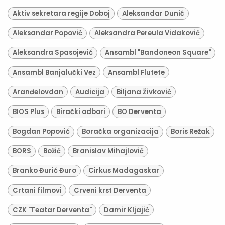
Aktiv sekretara regije Doboj
Aleksandar Dunić
Aleksandar Popović
Aleksandra Pereula Vidaković
Aleksandra Spasojević
Ansambl "Bandoneon Square"
Ansambl Banjalučki Vez
Ansambl Flutete
Aranđelovdan
Audicija
Biljana Živković
BIOS Plus
Birački odbori
BO Derventa
Bogdan Popović
Boračka organizacija
Boris Režak
BORS
Božić
Branislav Mihajlović
Branko Đurić Đuro
Cirkus Madagaskar
Crtani filmovi
Crveni krst Derventa
CZK "Teatar Derventa"
Damir Kljajić