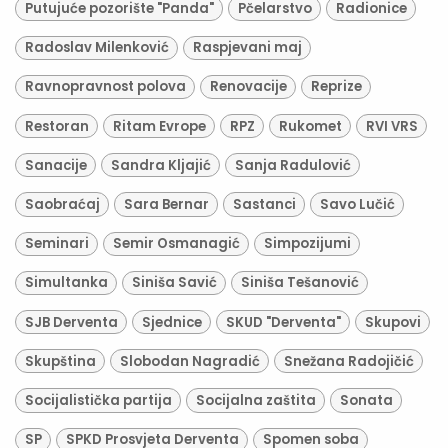
Putujuće pozorište "Panda"
Pčelarstvo
Radionice
Radoslav Milenković
Raspjevani maj
Ravnopravnost polova
Renovacije
Reprize
Restoran
Ritam Evrope
RPZ
Rukomet
RVI VRS
Sanacije
Sandra Kljajić
Sanja Radulović
Saobraćaj
Sara Bernar
Sastanci
Savo Lučić
Seminari
Semir Osmanagić
Simpozijumi
Simultanka
Siniša Savić
Siniša Tešanović
SJB Derventa
Sjednice
SKUD "Derventa"
Skupovi
Skupština
Slobodan Nagradić
Snežana Radojičić
Socijalistička partija
Socijalna zaštita
Sonata
SP
SPKD Prosvjeta Derventa
Spomen soba