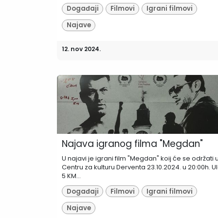
Događaji
Filmovi
Igrani filmovi
Najave
12. nov 2024.
Najava igranog filma "Megdan"
U najavi je igrani film "Megdan" koij će se održati 
Centru za kulturu Derventa 23.10.2024. u 20:00h. Ul
5 KM...
Događaji
Filmovi
Igrani filmovi
Najave