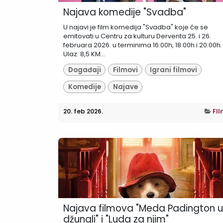
Najava komedije "Svadba"
U najavi je film komedija "Svadba" koje će se
emitovati u Centru za kulturu Derventa 25. i 26.
februara 2026. u terminima 16:00h, 18:00h i 20:00h.
Ulaz: 8,5 KM...
Događaji
Filmovi
Igrani filmovi
Komedije
Najave
20. feb 2026.
FIl
Najava filmova "Meda Padington u
džungli" i "Luda za njim"