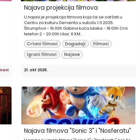
Najava projekcija filmova
U najavi je projekcija filmova koja će se održati u
Centru za kulturu Derventa u subotu 1.11.2025.
Štrumpfovi - 16:00h Gabina kuća lutaka - 18:00h Crni
telefon 2 - 20:00h Ulaz: 6 KM...
Crtani filmovi
Događaji
Filmovi
Igrani filmovi
Najave
movi
21. okt 2025.
Najava filmova "Sonic 3" i "Nosferatu"