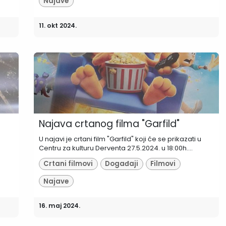
Najave
11. okt 2024.
Najava crtanog filma "Garfild"
U najavi je crtani film "Garfild" koji će se prikazati u
Centru za kulturu Derventa 27.5.2024. u 18:00h....
Crtani filmovi
Događaji
Filmovi
Najave
16. maj 2024.