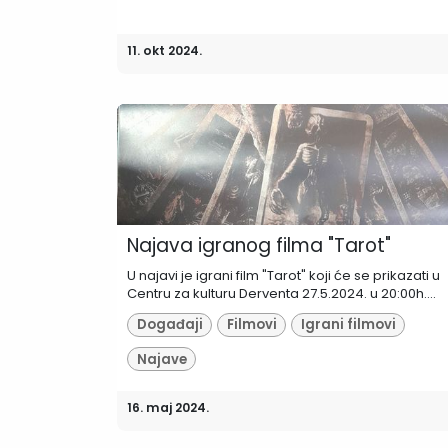
11. okt 2024.
Najava igranog filma "Tarot"
U najavi je igrani film "Tarot" koji će se prikazati u
Centru za kulturu Derventa 27.5.2024. u 20:00h....
Događaji
Filmovi
Igrani filmovi
Najave
16. maj 2024.