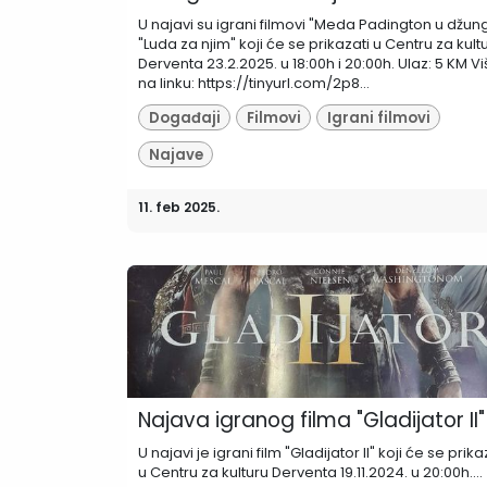
U najavi su igrani filmovi "Meda Padington u džungl
"Luda za njim" koji će se prikazati u Centru za kult
Derventa 23.2.2025. u 18:00h i 20:00h. Ulaz: 5 KM V
na linku: https://tinyurl.com/2p8...
Događaji
Filmovi
Igrani filmovi
Najave
11. feb 2025.
Najava igranog filma "Gladijator II"
U najavi je igrani film "Gladijator II" koji će se prika
u Centru za kulturu Derventa 19.11.2024. u 20:00h....