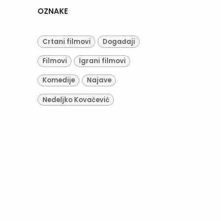
OZNAKE
Crtani filmovi
Događaji
Filmovi
Igrani filmovi
Komedije
Najave
Nedeljko Kovačević