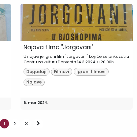
Najava filma "Jorgovani"
U najavi je igrani film "Jorgovani" koji će se prikazati u
Centru za kulturu Derventa 14.3.2024. u 20:00h....
Događaji
Filmovi
Igrani filmovi
Najave
6. mar 2024.
1
2
3