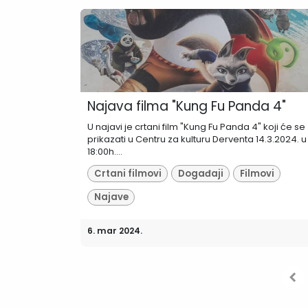
Najava filma "Kung Fu Panda 4"
U najavi je crtani film "Kung Fu Panda 4" koji će se
prikazati u Centru za kulturu Derventa 14.3.2024. u
18:00h....
Crtani filmovi
Događaji
Filmovi
Najave
6. mar 2024.