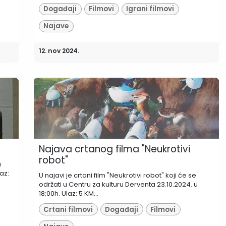
Događaji
Filmovi
Igrani filmovi
Najave
12. nov 2024.
Najava crtanog filma "Neukrotivi
robot"
u
az:
U najavi je crtani film "Neukrotivi robot" koji će se
održati u Centru za kulturu Derventa 23.10.2024. u
18:00h. Ulaz: 5 KM...
Crtani filmovi
Događaji
Filmovi