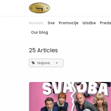
Skip to Content
Početna
Novosti
O nam
Novosti:
Sve
Promocije
Izložbe
Pred
Our blog
25 Articles
Najave
×