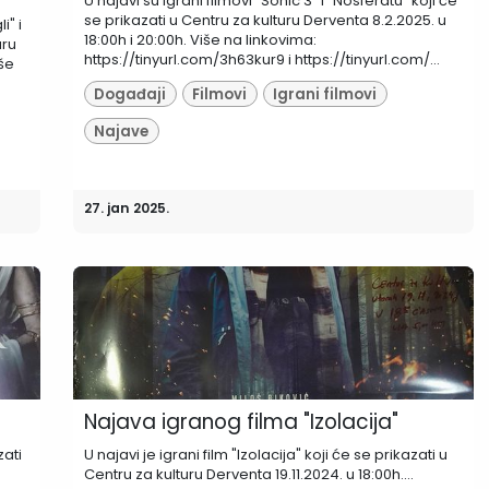
U najavi su igrani filmovi "Sonic 3" i "Nosferatu" koji će
se prikazati u Centru za kulturu Derventa 8.2.2025. u
i" i
18:00h i 20:00h. Više na linkovima:
uru
https://tinyurl.com/3h63kur9 i https://tinyurl.com/...
iše
Događaji
Filmovi
Igrani filmovi
Najave
27. jan 2025.
Najava igranog filma "Izolacija"
zati
U najavi je igrani film "Izolacija" koji će se prikazati u
Centru za kulturu Derventa 19.11.2024. u 18:00h....