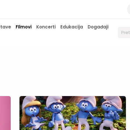
a
Kontaktirajte nas
Javne nabavke
stave
FIlmovi
Koncerti
Edukacija
Događaji