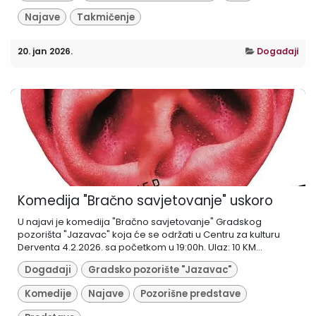
Najave
Takmičenje
20. jan 2026.
Događaji
Komedija "Bračno savjetovanje" uskoro
U najavi je komedija "Bračno savjetovanje" Gradskog
pozorišta "Jazavac" koja će se održati u Centru za kulturu
Derventa 4.2.2026. sa početkom u 19:00h. Ulaz: 10 KM...
Događaji
Gradsko pozorište "Jazavac"
Komedije
Najave
Pozorišne predstave