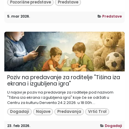
Pozorišne predstave
Predstave
5. mar 2026.
Predstave
Poziv na predavanje za roditelje "Tišina iza
ekrana i izgubljena igra"
U najavi je poziv na predavanje za roditelje pod nazivom
"Tišina iza ekrana i izgubljena igra" koje će se održati u
Centru za kulturu Derventa 24.2.2026. u 18:00h....
Događaji
Najave
Predavanja
Vrtić Trol
23. feb 2026.
Događaji