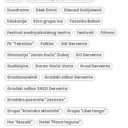
Duodrame
Džek Dimić
Dževad Galijašević
Edukacije
Etno grupa Iva
Fazonko Boban
Festival srednjoškolskog teatra
Festivali
Filmovi
FK "Tekstilac"
Folklor
GIK Derventa
Gimnazija "Jovan Dučić" Doboj
GO Derventa
Godišnjice
Goran Vinčić Vinča
Grad Derventa
Gradonačelnik
Gradski odbor Derventa
Gradski odbor SNSD Derventa
Gradsko pozorište "Jazavac"
Grupa "Atomsko sklonište"
Grupa "Libertango"
Hor "Mozaik"
Hotel "Plava laguna"