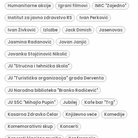
Humanitarne akcije
Igrani filmovi
IMIC "Zajedno"
Institut za javno zdravstvo RS
Ivan Perković
Ivan Živković
Izložbe
Jack Dimich
Jasenovac
Jasmina Radanović
Jovan Janjić
Jovanka Stojčinović Nikolić
JU "Stručna i tehnička škola"
JU "Turistička organizacija" grada Derventa
JU Narodna biblioteka "Branko Radičević"
JU SŠC "Mihajlo Pupin"
Jubilej
Kafe bar "Trg"
Kasarna Zdravko Čelar
Književno veče
Komedije
Komemorativni skup
Koncerti