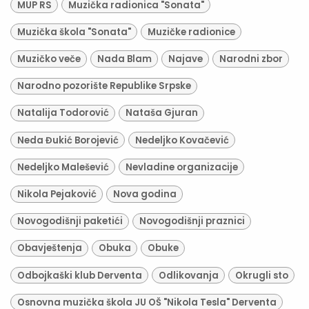
MUP RS
Muzička radionica "Sonata"
Muzička škola "Sonata"
Muzičke radionice
Muzičko veče
Nada Blam
Najave
Narodni zbor
Narodno pozorište Republike Srpske
Natalija Todorović
Nataša Gjuran
Neda Đukić Borojević
Nedeljko Kovačević
Nedeljko Malešević
Nevladine organizacije
Nikola Pejaković
Nova godina
Novogodišnji paketići
Novogodišnji praznici
Obavještenja
Obuka
Obuke
Odbojkaški klub Derventa
Odlikovanja
Okrugli sto
Osnovna muzička škola JU OŠ "Nikola Tesla" Derventa