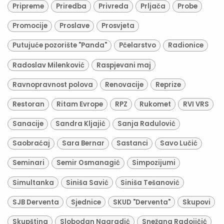
Pripreme
Priredba
Privreda
Prljača
Probe
Promocije
Proslave
Prosvjeta
Putujuće pozorište "Panda"
Pčelarstvo
Radionice
Radoslav Milenković
Raspjevani maj
Ravnopravnost polova
Renovacije
Reprize
Restoran
Ritam Evrope
RPZ
Rukomet
RVI VRS
Sanacije
Sandra Kljajić
Sanja Radulović
Saobraćaj
Sara Bernar
Sastanci
Savo Lučić
Seminari
Semir Osmanagić
Simpozijumi
Simultanka
Siniša Savić
Siniša Tešanović
SJB Derventa
Sjednice
SKUD "Derventa"
Skupovi
Skupština
Slobodan Nagradić
Snežana Radojičić