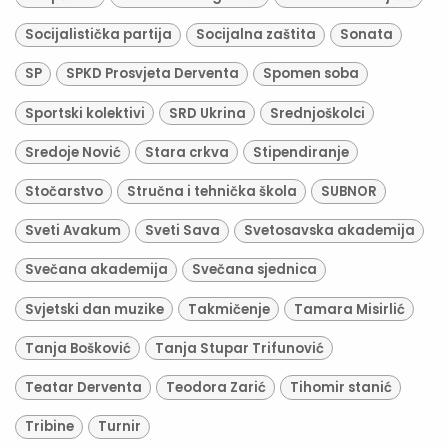
Socijalistička partija
Socijalna zaštita
Sonata
SP
SPKD Prosvjeta Derventa
Spomen soba
Sportski kolektivi
SRD Ukrina
Srednjoškolci
Sredoje Nović
Stara crkva
Stipendiranje
Stočarstvo
Stručna i tehnička škola
SUBNOR
Sveti Avakum
Sveti Sava
Svetosavska akademija
Svečana akademija
Svečana sjednica
Svjetski dan muzike
Takmičenje
Tamara Misirlić
Tanja Bošković
Tanja Stupar Trifunović
Teatar Derventa
Teodora Zarić
Tihomir stanić
Tribine
Turnir