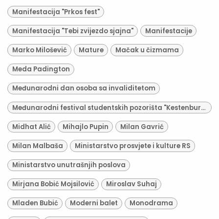
Manifestacija "Prkos fest"
Manifestacija "Tebi zvijezdo sjajna"
Manifestacije
Marko Milošević
Mature
Mačak u čizmama
Meda Padington
Međunarodni dan osoba sa invaliditetom
Međunarodni festival studentskih pozorišta "Kestenburg"
Midhat Alić
Mihajlo Pupin
Milan Gavrić
Milan Malbaša
Ministarstvo prosvjete i kulture RS
Ministarstvo unutrašnjih poslova
Mirjana Bobić Mojsilović
Miroslav Suhaj
Mladen Bubić
Moderni balet
Monodrama