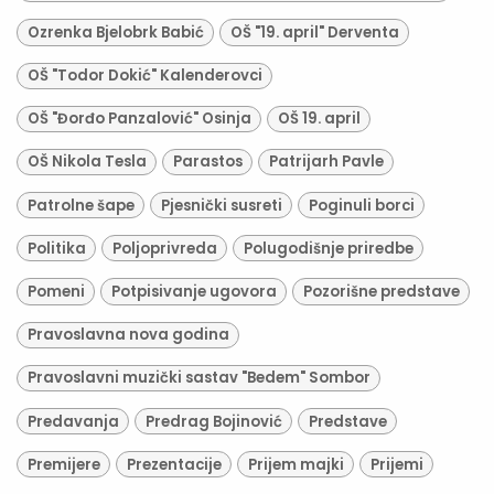
Ozrenka Bjelobrk Babić
OŠ "19. april" Derventa
OŠ "Todor Dokić" Kalenderovci
OŠ "Đorđo Panzalović" Osinja
OŠ 19. april
OŠ Nikola Tesla
Parastos
Patrijarh Pavle
Patrolne šape
Pjesnički susreti
Poginuli borci
Politika
Poljoprivreda
Polugodišnje priredbe
Pomeni
Potpisivanje ugovora
Pozorišne predstave
Pravoslavna nova godina
Pravoslavni muzički sastav "Bedem" Sombor
Predavanja
Predrag Bojinović
Predstave
Premijere
Prezentacije
Prijem majki
Prijemi