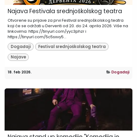
Najava Festivala srednjoškolskog teatra
Otvorene su prijave za prvi Festival srednjoškolskog teatra
koji će se održati u Derventi od 20. do 24. aprila 2026. Više na
linkovima: https://tinyurl.com/yyc3phzr i
https://tinyurl.com/5c5sxvy5...
Događaji
Festival srednjoškolskog teatra
Najave
18. feb 2026.
Događaji
Najava stand up komedije "Komedija je