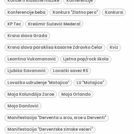
Koncerti klasične muzike
Konferencije
Konferencije beba
Konkurs "Zlatno pero"
Konkursi
KP Tec
Krešimir Sučević Međeral
Krsna slava Grada
Krsna slava paraklisa kasarne Zdravko Čelar
Kviz
Leontina Vukomanović
Ljetna pop/rock škola
Ljubiša Savanović
Lovački savez RS
Lovačko udruženje "Motajica"
LU "Motajica"
Maja Kolundžija Zoroe
Maja Orlando
Majo Danilović
Manifestacija "Derventa u srcu, srce u Derventi"
Manifestacija "Derventske zimske večeri"