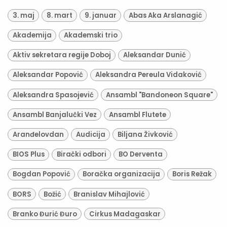
3. maj
8. mart
9. januar
Abas Aka Arslanagić
Akademija
Akademski trio
Aktiv sekretara regije Doboj
Aleksandar Dunić
Aleksandar Popović
Aleksandra Pereula Vidaković
Aleksandra Spasojević
Ansambl "Bandoneon Square"
Ansambl Banjalučki Vez
Ansambl Flutete
Aranđelovdan
Audicija
Biljana Živković
BIOS Plus
Birački odbori
BO Derventa
Bogdan Popović
Boračka organizacija
Boris Režak
BORS
Božić
Branislav Mihajlović
Branko Đurić Đuro
Cirkus Madagaskar