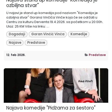
ozbiljna stvar"
U najavi je stand up komedija pod nazivom "Komedija je
ozbiljna stvar" Gorana Vinčića Vinče koja će se održati u
Centru za kulturu Derventa 19.4.2026. sa početkom u 20:00h.
Ulaz: 25 KM Više na linku: ...
Događaji
Goran Vinčić Vinča
Komedije
Najave
Predstave
12. feb 2026.
Predstave
Najava komedije "Pidžama za šestoro"