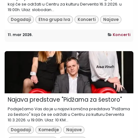
koji će se održati u Centru za kulturu Derventa 16.3.2026. u
19:00h. Ulaz: slobodan...
Događaji
Etno grupa Iva
Koncerti
Najave
11. mar 2026.
Koncerti
Najava predstave "Pidžama za šestoro"
Podsjećamo Vas da je u najavi komična predstava "Pidžama
za šestoro" koja će se održati u Centru za kulturu Derventa
10.3.2026. u 19:00h. Ulaz: 10 KM...
Događaji
Komedije
Najave