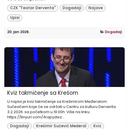
CZK "Teatar Derventa"
Događaji
Najave
Upisi
20. jan 2026.
Događaji
Kviz takmičenje sa Krešom
U najavi je kviz takmičenje sa Krešimirom Međeralom
Sučevićem koje će se održati u Centru za kulturu Derventa
3.2.2026. sa početkom u 19:00h. Više na linku:
https://tinyurl.com/4rapydwz...
Događaji
Krešimir Sučević Međeral
Kviz