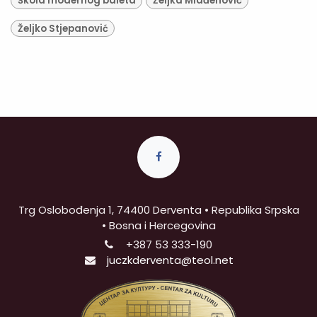
Škola modernog baleta
Željka Mlađenović
Željko Stjepanović
Trg Oslobođenja 1, 74400 Derventa • Republika Srpska
• Bosna i Hercegovina
+387
53 333-190
juczkderventa@teol.net