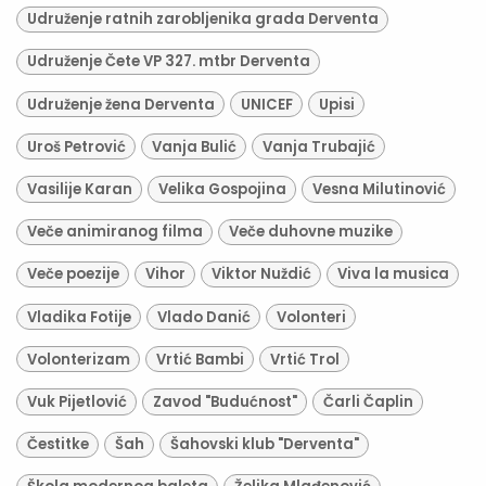
Udruženje ratnih zarobljenika grada Derventa
Udruženje Čete VP 327. mtbr Derventa
Udruženje žena Derventa
UNICEF
Upisi
Uroš Petrović
Vanja Bulić
Vanja Trubajić
Vasilije Karan
Velika Gospojina
Vesna Milutinović
Veče animiranog filma
Veče duhovne muzike
Veče poezije
Vihor
Viktor Nuždić
Viva la musica
Vladika Fotije
Vlado Danić
Volonteri
Volonterizam
Vrtić Bambi
Vrtić Trol
Vuk Pijetlović
Zavod "Budućnost"
Čarli Čaplin
Čestitke
Šah
Šahovski klub "Derventa"