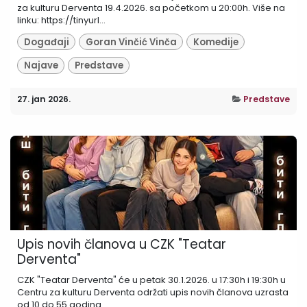
za kulturu Derventa 19.4.2026. sa početkom u 20:00h. Više na
linku: https://tinyurl...
Događaji
Goran Vinčić Vinča
Komedije
Najave
Predstave
27. jan 2026.
Predstave
Upis novih članova u CZK "Teatar
Derventa"
CZK "Teatar Derventa" će u petak 30.1.2026. u 17:30h i 19:30h u
Centru za kulturu Derventa održati upis novih članova uzrasta
od 10 do 55 godina....