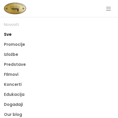
Skip to Content
Novosti:
Sve
Promocije
Izložbe
Predstave
FIlmovi
Koncerti
Edukacija
Događaji
Our blog