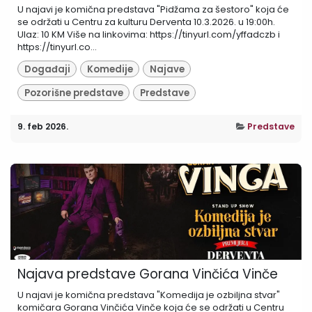
U najavi je komična predstava "Pidžama za šestoro" koja će
se održati u Centru za kulturu Derventa 10.3.2026. u 19:00h.
Ulaz: 10 KM Više na linkovima: https://tinyurl.com/yffadczb i
https://tinyurl.co...
Događaji
Komedije
Najave
Pozorišne predstave
Predstave
9. feb 2026.
Predstave
Najava predstave Gorana Vinčića Vinče
U najavi je komična predstava "Komedija je ozbiljna stvar"
komičara Gorana Vinčića Vinče koja će se održati u Centru