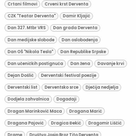
Crtani filmovi
Crveni krst Derventa
CZK "Teatar Derventa"
Damir Kljajić
Dan 327. Mtbr VRS
Dan grada Derventa
Dan medijske slobode
Dan oslobođenja
Dan OŠ "Nikola Tesla"
Dan Republike Srpske
Dan učeničkih postignuća
Dan žena
Davanje krvi
Dejan Došlić
Derventski festival poezije
Derventski list
Derventsko srce
Dječija nedjelja
Dodjela zahvalnica
Događaji
Dragan Marinković Maca
Dragana Marić
Dragana Pajović
Dragica Đekić
Dragomir Liščić
Drame
Društvo Josip Broz Tito Derventa