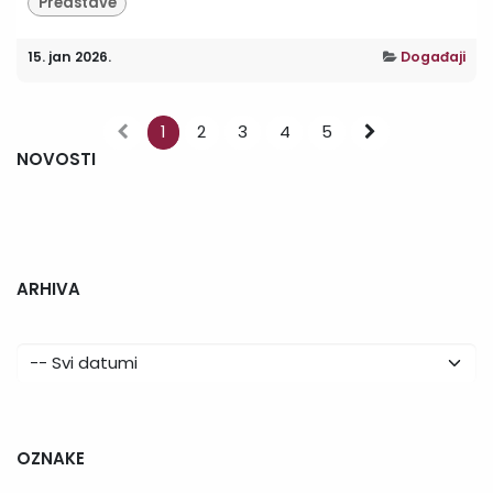
Predstave
15. jan 2026.
Događaji
1
2
3
4
5
NOVOSTI
ARHIVA
OZNAKE