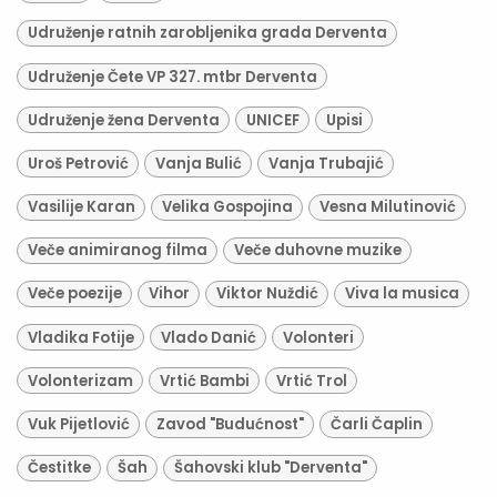
Udruženje ratnih zarobljenika grada Derventa
Udruženje Čete VP 327. mtbr Derventa
Udruženje žena Derventa
UNICEF
Upisi
Uroš Petrović
Vanja Bulić
Vanja Trubajić
Vasilije Karan
Velika Gospojina
Vesna Milutinović
Veče animiranog filma
Veče duhovne muzike
Veče poezije
Vihor
Viktor Nuždić
Viva la musica
Vladika Fotije
Vlado Danić
Volonteri
Volonterizam
Vrtić Bambi
Vrtić Trol
Vuk Pijetlović
Zavod "Budućnost"
Čarli Čaplin
Čestitke
Šah
Šahovski klub "Derventa"