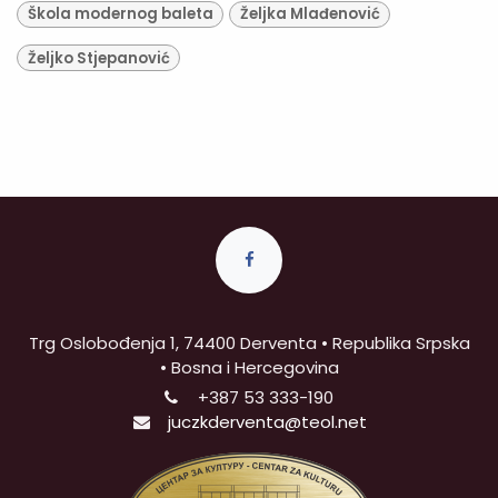
Škola modernog baleta
Željka Mlađenović
Željko Stjepanović
Trg Oslobođenja 1, 74400 Derventa • Republika Srpska
• Bosna i Hercegovina
+387
53 333-190
juczkderventa@teol.net