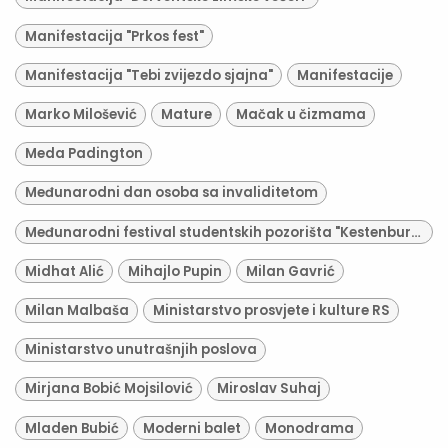
Manifestacija "Prkos fest"
Manifestacija "Tebi zvijezdo sjajna"
Manifestacije
Marko Milošević
Mature
Mačak u čizmama
Meda Padington
Međunarodni dan osoba sa invaliditetom
Međunarodni festival studentskih pozorišta "Kestenburg"
Midhat Alić
Mihajlo Pupin
Milan Gavrić
Milan Malbaša
Ministarstvo prosvjete i kulture RS
Ministarstvo unutrašnjih poslova
Mirjana Bobić Mojsilović
Miroslav Suhaj
Mladen Bubić
Moderni balet
Monodrama