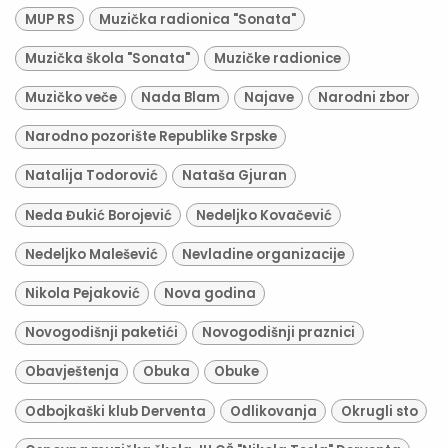
MUP RS
Muzička radionica "Sonata"
Muzička škola "Sonata"
Muzičke radionice
Muzičko veče
Nada Blam
Najave
Narodni zbor
Narodno pozorište Republike Srpske
Natalija Todorović
Nataša Gjuran
Neda Đukić Borojević
Nedeljko Kovačević
Nedeljko Malešević
Nevladine organizacije
Nikola Pejaković
Nova godina
Novogodišnji paketići
Novogodišnji praznici
Obavještenja
Obuka
Obuke
Odbojkaški klub Derventa
Odlikovanja
Okrugli sto