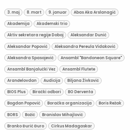
3. maj
8. mart
9. januar
Abas Aka Arslanagić
Akademija
Akademski trio
Aktiv sekretara regije Doboj
Aleksandar Dunić
Aleksandar Popović
Aleksandra Pereula Vidaković
Aleksandra Spasojević
Ansambl "Bandoneon Square"
Ansambl Banjalučki Vez
Ansambl Flutete
Aranđelovdan
Audicija
Biljana Živković
BIOS Plus
Birački odbori
BO Derventa
Bogdan Popović
Boračka organizacija
Boris Režak
BORS
Božić
Branislav Mihajlović
Branko Đurić Đuro
Cirkus Madagaskar