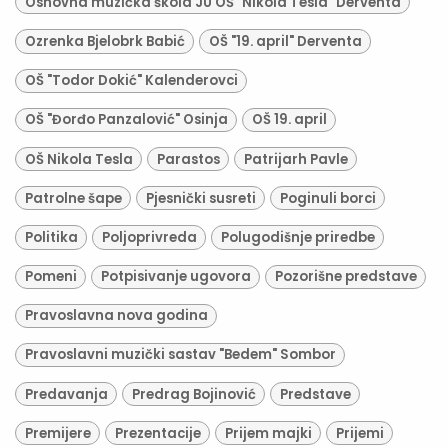
Osnovna muzička škola JU OŠ "Nikola Tesla" Derventa
Ozrenka Bjelobrk Babić
OŠ "19. april" Derventa
OŠ "Todor Dokić" Kalenderovci
OŠ "Đorđo Panzalović" Osinja
OŠ 19. april
OŠ Nikola Tesla
Parastos
Patrijarh Pavle
Patrolne šape
Pjesnički susreti
Poginuli borci
Politika
Poljoprivreda
Polugodišnje priredbe
Pomeni
Potpisivanje ugovora
Pozorišne predstave
Pravoslavna nova godina
Pravoslavni muzički sastav "Bedem" Sombor
Predavanja
Predrag Bojinović
Predstave
Premijere
Prezentacije
Prijem majki
Prijemi