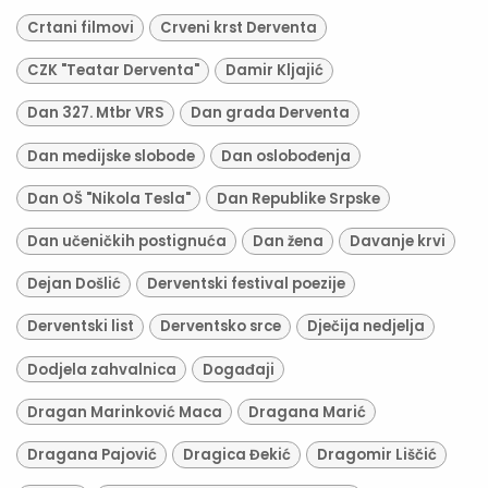
Crtani filmovi
Crveni krst Derventa
CZK "Teatar Derventa"
Damir Kljajić
Dan 327. Mtbr VRS
Dan grada Derventa
Dan medijske slobode
Dan oslobođenja
Dan OŠ "Nikola Tesla"
Dan Republike Srpske
Dan učeničkih postignuća
Dan žena
Davanje krvi
Dejan Došlić
Derventski festival poezije
Derventski list
Derventsko srce
Dječija nedjelja
Dodjela zahvalnica
Događaji
Dragan Marinković Maca
Dragana Marić
Dragana Pajović
Dragica Đekić
Dragomir Liščić