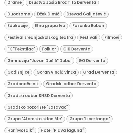
Drame
Društvo Josip Broz Tito Derventa
Duodrame
Džek Dimić
Dževad Galijašević
Edukacije
Etno grupa Iva
Fazonko Boban
Festival srednjoškolskog teatra
Festivali
Filmovi
FK "Tekstilac"
Folklor
GIK Derventa
Gimnazija "Jovan Dučić" Doboj
GO Derventa
Godišnjice
Goran Vinčić Vinča
Grad Derventa
Gradonačelnik
Gradski odbor Derventa
Gradski odbor SNSD Derventa
Gradsko pozorište "Jazavac"
Grupa "Atomsko sklonište"
Grupa "Libertango"
Hor "Mozaik"
Hotel "Plava laguna"