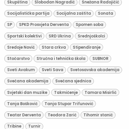
Skupština
Slobodan Nagradić
Snežana Radojičić
Socijalistička partija
Socijalna zaštita
Sonata
SP
SPKD Prosvjeta Derventa
Spomen soba
Sportski kolektivi
SRD Ukrina
Srednjoškolci
Sredoje Nović
Stara crkva
Stipendiranje
Stočarstvo
Stručna i tehnička škola
SUBNOR
Sveti Avakum
Sveti Sava
Svetosavska akademija
Svečana akademija
Svečana sjednica
Svjetski dan muzike
Takmičenje
Tamara Misirlić
Tanja Bošković
Tanja Stupar Trifunović
Teatar Derventa
Teodora Zarić
Tihomir stanić
Tribine
Turnir