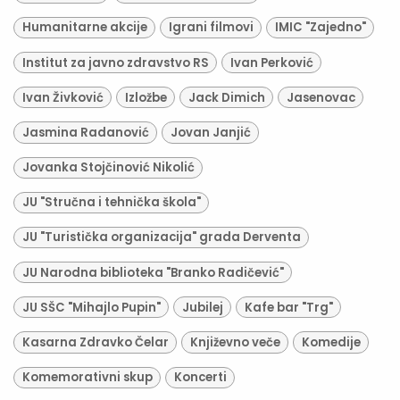
Humanitarne akcije
Igrani filmovi
IMIC "Zajedno"
Institut za javno zdravstvo RS
Ivan Perković
Ivan Živković
Izložbe
Jack Dimich
Jasenovac
Jasmina Radanović
Jovan Janjić
Jovanka Stojčinović Nikolić
JU "Stručna i tehnička škola"
JU "Turistička organizacija" grada Derventa
JU Narodna biblioteka "Branko Radičević"
JU SŠC "Mihajlo Pupin"
Jubilej
Kafe bar "Trg"
Kasarna Zdravko Čelar
Književno veče
Komedije
Komemorativni skup
Koncerti