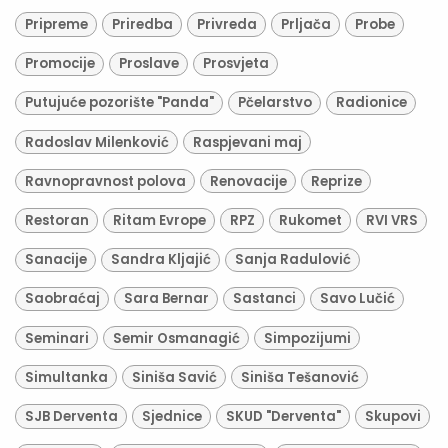
Pripreme
Priredba
Privreda
Prljača
Probe
Promocije
Proslave
Prosvjeta
Putujuće pozorište "Panda"
Pčelarstvo
Radionice
Radoslav Milenković
Raspjevani maj
Ravnopravnost polova
Renovacije
Reprize
Restoran
Ritam Evrope
RPZ
Rukomet
RVI VRS
Sanacije
Sandra Kljajić
Sanja Radulović
Saobraćaj
Sara Bernar
Sastanci
Savo Lučić
Seminari
Semir Osmanagić
Simpozijumi
Simultanka
Siniša Savić
Siniša Tešanović
SJB Derventa
Sjednice
SKUD "Derventa"
Skupovi