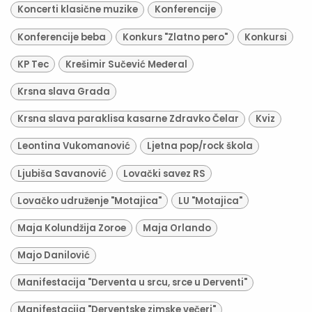
Koncerti klasične muzike
Konferencije
Konferencije beba
Konkurs "Zlatno pero"
Konkursi
KP Tec
Krešimir Sučević Međeral
Krsna slava Grada
Krsna slava paraklisa kasarne Zdravko Čelar
Kviz
Leontina Vukomanović
Ljetna pop/rock škola
Ljubiša Savanović
Lovački savez RS
Lovačko udruženje "Motajica"
LU "Motajica"
Maja Kolundžija Zoroe
Maja Orlando
Majo Danilović
Manifestacija "Derventa u srcu, srce u Derventi"
Manifestacija "Derventske zimske večeri"