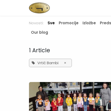
Skip to Content
Početna
Novosti
O nam
Novosti:
Sve
Promocije
Izložbe
Pred
Our blog
1 Article
Vrtić Bambi
×