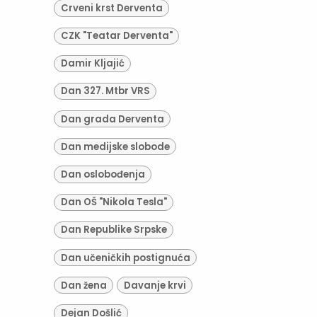
Crveni krst Derventa
CZK "Teatar Derventa"
Damir Kljajić
Dan 327. Mtbr VRS
Dan grada Derventa
Dan medijske slobode
Dan oslobođenja
Dan OŠ "Nikola Tesla"
Dan Republike Srpske
Dan učeničkih postignuća
Dan žena
Davanje krvi
Dejan Došlić