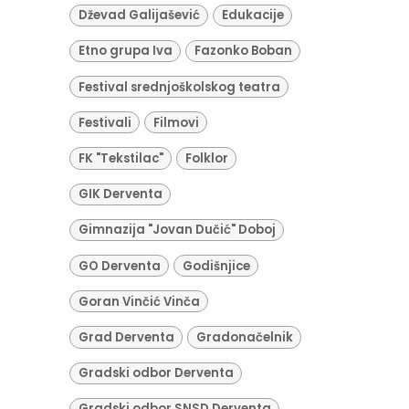
Dževad Galijašević
Edukacije
Etno grupa Iva
Fazonko Boban
Festival srednjoškolskog teatra
Festivali
Filmovi
FK "Tekstilac"
Folklor
GIK Derventa
Gimnazija "Jovan Dučić" Doboj
GO Derventa
Godišnjice
Goran Vinčić Vinča
Grad Derventa
Gradonačelnik
Gradski odbor Derventa
Gradski odbor SNSD Derventa