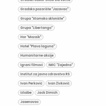
Gradsko pozorište "Jazavac"
Grupa "Atomsko sklonište"
Grupa "Libertango"
Hor "Mozaik"
Hotel "Plava laguna"
Humanitarne akcije
Igrani filmovi
IMIC "Zajedno"
Institut za javno zdravstvo RS
Ivan Perković
Ivan Živković
Izložbe
Jack Dimich
Jasenovac