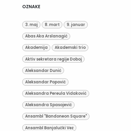
OZNAKE
3. maj
8. mart
9. januar
Abas Aka Arslanagić
Akademija
Akademski trio
Aktiv sekretara regije Doboj
Aleksandar Dunić
Aleksandar Popović
Aleksandra Pereula Vidaković
Aleksandra Spasojević
Ansambl "Bandoneon Square"
Ansambl Banjalučki Vez