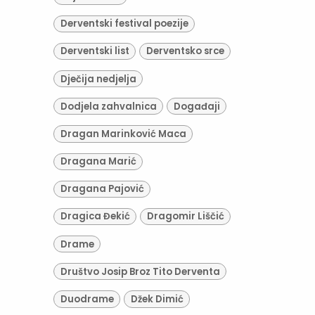
Derventski festival poezije
Derventski list
Derventsko srce
Dječija nedjelja
Dodjela zahvalnica
Događaji
Dragan Marinković Maca
Dragana Marić
Dragana Pajović
Dragica Đekić
Dragomir Liščić
Drame
Društvo Josip Broz Tito Derventa
Duodrame
Džek Dimić