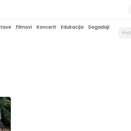
a
Kontaktirajte nas
Javne nabavke
stave
FIlmovi
Koncerti
Edukacija
Događaji