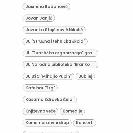
Jasmina Radanović
Jovan Janjić
Jovanka Stojčinović Nikolić
JU "Stručna i tehnička škola"
JU "Turistička organizacija" grada Derventa
JU Narodna biblioteka "Branko Radičević"
JU SŠC "Mihajlo Pupin"
Jubilej
Kafe bar "Trg"
Kasarna Zdravko Čelar
Književno veče
Komedije
Komemorativni skup
Koncerti