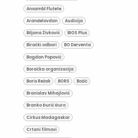
Ansambl Flutete
Aranđelovdan
Audicija
Biljana Živković
BIOS Plus
Birački odbori
BO Derventa
Bogdan Popović
Boračka organizacija
Boris Režak
BORS
Božić
Branislav Mihajlović
Branko Đurić Đuro
Cirkus Madagaskar
Crtani filmovi